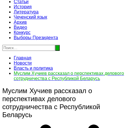
Статьи
История
Литература
Чеченский язык
Архив
Видео
Конкурс
Выборы Президента
Главная
Новости
Власть и политика
Муслим Хучиев рассказал о перспективах делового
сотрудничества с Республикой Беларусь
Муслим Хучиев рассказал о
перспективах делового
сотрудничества с Республикой
Беларусь