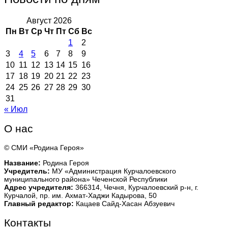
Август 2026
Пн
Вт
Ср
Чт
Пт
Сб
Вс
1
2
3
4
5
6
7
8
9
10
11
12
13
14
15
16
17
18
19
20
21
22
23
24
25
26
27
28
29
30
31
« Июл
О нас
© СМИ «Родина Героя»
Название:
Родина Героя
Учредитель:
МУ «Администрация Курчалоевского
муниципального района» Чеченской Республики
Адрес учредителя:
366314, Чечня, Курчалоевский р-н, г.
Курчалой, пр. им. Ахмат-Хаджи Кадырова, 50
Главный редактор:
Кацаев Сайд-Хасан Абзуевич
Контакты