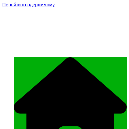
Перейти к содержимому
Родина Героя
Официальный сайт газеты Курчалоевского
муниципального района Чеченской
Республики «Родина Героя»