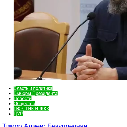
Власть и политика
Выборы Президента
Новости
Общество
ПФР, ТИК И ЖКХ
ЦУР
Тимур Алиев: Безупречная