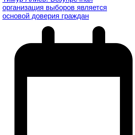
организация выборов является
основой доверия граждан