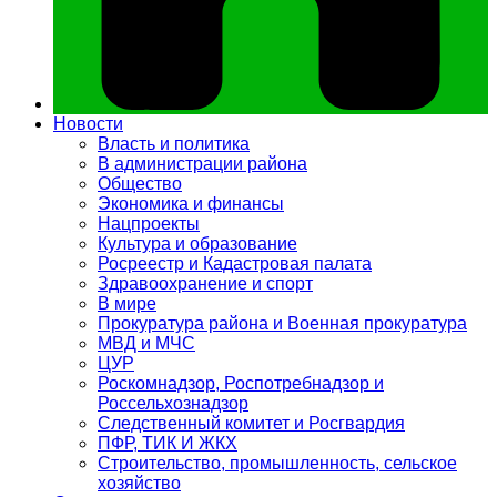
Новости
Власть и политика
В администрации района
Общество
Экономика и финансы
Нацпроекты
Культура и образование
Росреестр и Кадастровая палата
Здравоохранение и спорт
В мире
Прокуратура района и Военная прокуратура
МВД и МЧС
ЦУР
Роскомнадзор, Роспотребнадзор и
Россельхознадзор
Следственный комитет и Росгвардия
ПФР, ТИК И ЖКХ
Строительство, промышленность, сельское
хозяйство