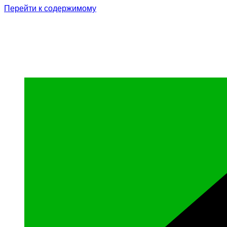
Перейти к содержимому
Родина Героя
Официальный сайт газеты Курчалоевского мун