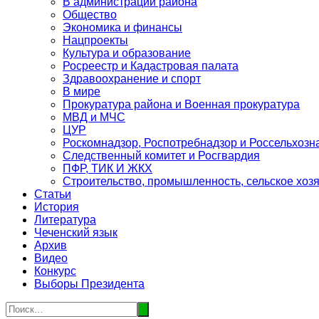
В администрации района
Общество
Экономика и финансы
Нацпроекты
Культура и образование
Росреестр и Кадастровая палата
Здравоохранение и спорт
В мире
Прокуратура района и Военная прокуратура
МВД и МЧС
ЦУР
Роскомнадзор, Роспотребнадзор и Россельхозн
Следственный комитет и Росгвардия
ПФР, ТИК И ЖКХ
Строительство, промышленность, сельское хоз
Статьи
История
Литература
Чеченский язык
Архив
Видео
Конкурс
Выборы Президента