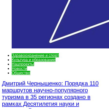
Здравоохранение и спорт
Культура и образование
Нацпроекты
Новости
Общество
Дмитрий Чернышенко: Порядка 110
маршрутов научно-популярного
туризма в 35 регионах создано в
рамках Десятилетия науки и