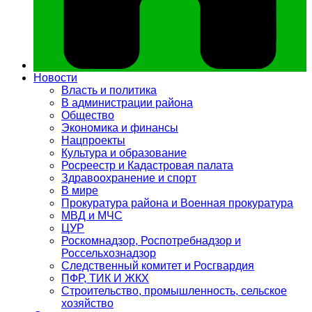
Новости
Власть и политика
В администрации района
Общество
Экономика и финансы
Нацпроекты
Культура и образование
Росреестр и Кадастровая палата
Здравоохранение и спорт
В мире
Прокуратура района и Военная прокуратура
МВД и МЧС
ЦУР
Роскомнадзор, Роспотребнадзор и
Россельхознадзор
Следственный комитет и Росгвардия
ПФР, ТИК И ЖКХ
Строительство, промышленность, сельское
хозяйство