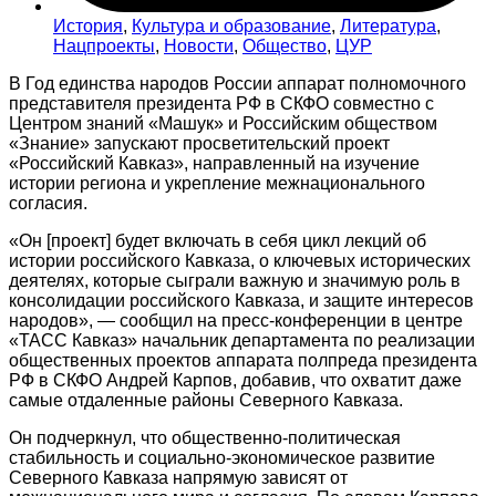
История
,
Культура и образование
,
Литература
,
Нацпроекты
,
Новости
,
Общество
,
ЦУР
В Год единства народов России аппарат полномочного
представителя президента РФ в СКФО совместно с
Центром знаний «Машук» и Российским обществом
«Знание» запускают просветительский проект
«Российский Кавказ», направленный на изучение
истории региона и укрепление межнационального
согласия.
«Он [проект] будет включать в себя цикл лекций об
истории российского Кавказа, о ключевых исторических
деятелях, которые сыграли важную и значимую роль в
консолидации российского Кавказа, и защите интересов
народов», — сообщил на пресс-конференции в центре
«ТАСС Кавказ» начальник департамента по реализации
общественных проектов аппарата полпреда президента
РФ в СКФО Андрей Карпов, добавив, что охватит даже
самые отдаленные районы Северного Кавказа.
Он подчеркнул, что общественно-политическая
стабильность и социально-экономическое развитие
Северного Кавказа напрямую зависят от