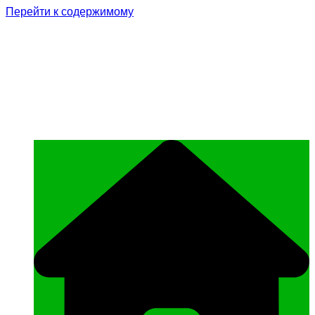
Перейти к содержимому
Родина Героя
Официальный сайт газеты Курчалоевского
муниципального района Чеченской
Республики «Родина Героя»