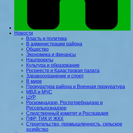
Новости
Власть и политика
В администрации района
Общество
Экономика и финансы
Нацпроекты
Культура и образование
Росреестр и Кадастровая палата
Здравоохранение и спорт
В мире
Прокуратура района и Военная прокуратура
МВД и МЧС
ЦУР
Роскомнадзор, Роспотребнадзор и
Россельхознадзор
Следственный комитет и Росгвардия
ПФР, ТИК И ЖКХ
Строительство, промышленность, сельское
хозяйство