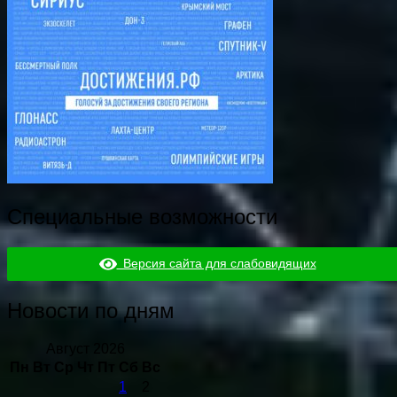
Специальные возможности
Версия сайта для слабовидящих
Новости по дням
Август 2026
Пн
Вт
Ср
Чт
Пт
Сб
Вс
1
2