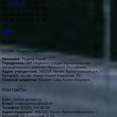
3
4
5
6
7
8
9
10
11
12
13
14
15
16
17
18
19
20
21
22
23
24
25
26
27
28
29
30
31
« Июл
О нас
© СМИ «Родина Героя»
Название:
Родина Героя
Учредитель:
МУ «Администрация Курчалоевского
муниципального района» Чеченской Республики
Адрес учредителя:
366314, Чечня, Курчалоевский р-н, г.
Курчалой, пр. им. Ахмат-Хаджи Кадырова, 50
Главный редактор:
Кацаев Сайд-Хасан Абзуевич
Контакты
Сайт:
rodina-geroya.ru
E-mail:
rodinageroya@mail.ru
Телефон:
8(928) 744-42-50
Адрес редакции:
366319, Чечня, Курчалоевский р-н, г.
Курчалой, ул. Советская, д. 68