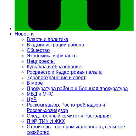
Новости
Власть и политика
В администрации района
Общество
Экономика и финансы
Нацпроекты
Культура и образование
Росреестр и Кадастровая палата
Здравоохранение и спорт
В мире
Прокуратура района и Военная прокуратура
МВД и МЧС
ЦУР
Роскомнадзор, Роспотребнадзор и
Россельхознадзор
Следственный комитет и Росгвардия
ПФР, ТИК И ЖКХ
Строительство, промышленность, сельское
хозяйство