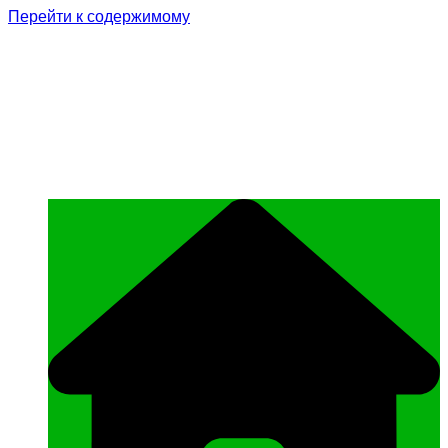
Перейти к содержимому
Родина Героя
Официальный сайт газеты Курчалоевского
муниципального района Чеченской
Республики «Родина Героя»