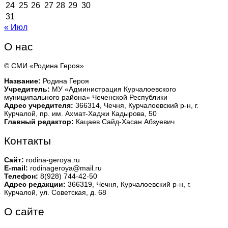
24
25
26
27
28
29
30
31
« Июл
О нас
© СМИ «Родина Героя»
Название:
Родина Героя
Учредитель:
МУ «Администрация Курчалоевского
муниципального района» Чеченской Республики
Адрес учредителя:
366314, Чечня, Курчалоевский р-н, г.
Курчалой, пр. им. Ахмат-Хаджи Кадырова, 50
Главный редактор:
Кацаев Сайд-Хасан Абзуевич
Контакты
Сайт:
rodina-geroya.ru
E-mail:
rodinageroya@mail.ru
Телефон:
8(928) 744-42-50
Адрес редакции:
366319, Чечня, Курчалоевский р-н, г.
Курчалой, ул. Советская, д. 68
О сайте