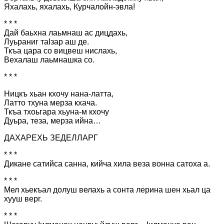
Яхалахь, яхалахь, Курчалойн-эвла!
* * *
Дай баьхна лаьмнаш ас дицдахь,
Луьраниг таІзар аш де.
Ткъа цара со вицвеш нислахь,
Вехалаш лаьмнашка со.
* * *
Ницкъ хьан кхочу нана-латта,
Латто тхуна мерза кхача.
Ткъа тхоьгара хьуна-м кхочу
Дуьра, теза, мерза ийна…
ДАХАРЕХЬ ЗЕДЕЛЛАРГ
* * *
Дикане сатийса санна, кийча хила веза вонна сатоха а.
* * *
Мел хьекъал долуш велахь а сонта лерина шен хьал ца
хууш верг.
* * *