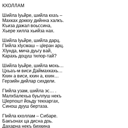
КХОЛЛАМ
Шийла Iуьйре, шийла кхаъ –
Махках доккху дийнна халкъ.
Къиза дажал воьссина,
Хьере хилла хьийза нах.
Шийла Iуьйре, шийла дарц.
ГIийла хIусмаш – цIеран арц.
ХIунда, мича дуьгу вай,
Карахь доцуш тилор-тай?
Шийла Iуьйре, шийла мохь…
Цхьаъ-м виси Даймахкахь…
Кхин а виси, кхин а, кхин…
Герзийн дийлар сихдели.
ГIийла узам, шийла эс… .
Малхбалехьа буьллуш некъ
ЦIерпошт йоьду текхаргах,
Синош дууш бертаза.
ГIийла кхоллам – Сибаре.
Бакъонах ца дисна доь.
Дахарна некъ бихкина