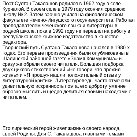
Поэт Султан Такалашов родился в 1962 году в селе
Курчалой. В своем селе в 1979 году окончил среднюю
школу № 2. Затем заочно учился на филологическом
факультете Чечено-Ингушского госуниверситета. Работал
преподавателем чеченского языка и литературы в
родной школе, пока в 1992 году не перешел на работу в
республиканское книжное издательство в качестве
редактора.
Творческий путь Султана Такалашова начался в 1980-х
годах. Его первые произведения были опубликованы в
Шалинской районной газете «Знамя Коммунизма» и
сразу же обрели своего читателя. Большая подборка
двух циклов стихотворений «Не говори, что прожил
жизнь» и «Я прошу» нашли положительный отзыв у
литературной критики. Литературоведы часто отмечали
удивительную искренность поэта, его доброту, умение
образно мыслить и щедро делиться своими находками с
читателем.
Его лирический герой живет жизнью своего народа,
своей Родины. Для С. Такалашова главными темами