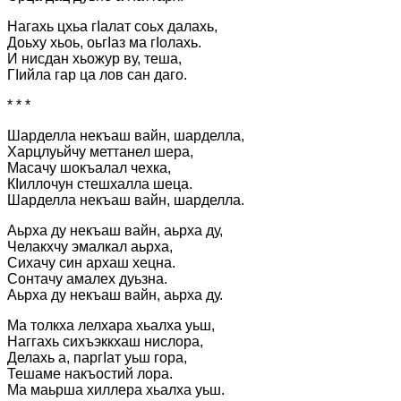
Нагахь цхьа гІалат соьх далахь,
Доьху хьоь, оьгІаз ма гІолахь.
И нисдан хьожур ву, теша,
ГІийла гар ца лов сан даго.
* * *
Шарделла некъаш вайн, шарделла,
Харцлуьйчу меттанел шера,
Масачу шокъалал чехка,
КIиллочун стешхалла шеца.
Шарделла некъаш вайн, шарделла.
Аьрха ду некъаш вайн, аьрха ду,
Челакхчу эмалкал аьрха,
Сихачу син архаш хецна.
Сонтачу амалех дуьзна.
Аьрха ду некъаш вайн, аьрха ду.
Ма толкха лелхара хьалха уьш,
Наггахь сихъэккхаш нислора,
Делахь а, паргIат уьш гора,
Тешаме накъостий лора.
Ма маьрша хиллера хьалха уьш.