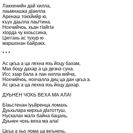
Лакхенийн дай хилла,
лаьмнашка дІаелла
Аренаш токхйийр ю,
къух даьлла лаьттина.
Нохчийчоь, хьан гІайгІа
хІорда чу кхоьссина,
Циггахь ас тухур ю
маршонан байракх.
* * *
Ас цкъа а ца лехна яхь йоцу бахам,
Мах боцу дахар а ца дезна суна.
Исс эзар бала а лан хилла кийча,
Нохчийчоь, нохчалла диц ца дан цкъа а.
Ас цкъа а ца лехна яхь йоцу дахар.
ДУЬНЕН ЧОХЬ ВЕХА МА АЛА!
БІаьстенан Іуьйренца ломахь
Дуьхьлара кирхьа дІатоттуш,
Нускалах малх байна бацахь,
Дуьнен чохь веха ма ала!
Цкъа а хьо лома ца веънехь,