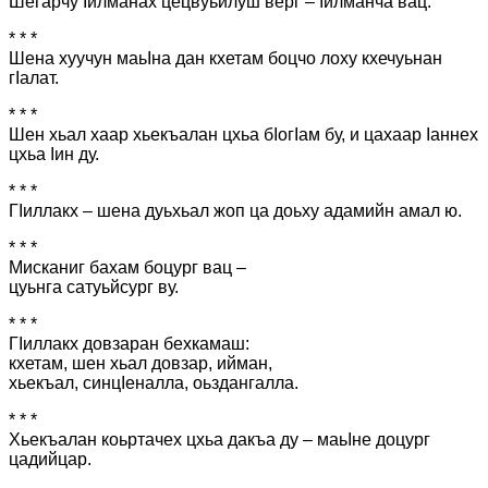
Шегарчу Іилманах цецвуьйлуш верг – Іилманча вац.
* * *
Шена хуучун маьІна дан кхетам боцчо лоху кхечуьнан
гІалат.
* * *
Шен хьал хаар хьекъалан цхьа бІогІам бу, и цахаар Іаннех
цхьа Іин ду.
* * *
ГІиллакх – шена дуьхьал жоп ца доьху адамийн амал ю.
* * *
Мисканиг бахам боцург вац –
цуьнга сатуьйсург ву.
* * *
ГІиллакх довзаран бехкамаш:
кхетам, шен хьал довзар, ийман,
хьекъал, синцIеналла, оьздангалла.
* * *
Хьекъалан коьртачех цхьа дакъа ду – маьIне доцург
цадийцар.