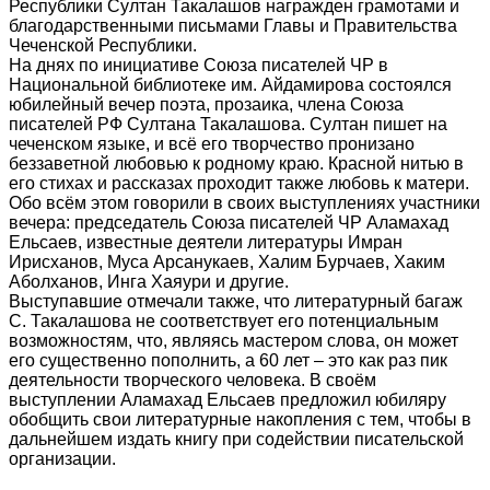
Республики Султан Такалашов награжден грамотами и
благодарственными письмами Главы и Правительства
Чеченской Республики.
На днях по инициативе Союза писателей ЧР в
Национальной библиотеке им. Айдамирова состоялся
юбилейный вечер поэта, прозаика, члена Союза
писателей РФ Султана Такалашова. Султан пишет на
чеченском языке, и всё его творчество пронизано
беззаветной любовью к родному краю. Красной нитью в
его стихах и рассказах проходит также любовь к матери.
Обо всём этом говорили в своих выступлениях участники
вечера: председатель Союза писателей ЧР Аламахад
Ельсаев, известные деятели литературы Имран
Ирисханов, Муса Арсанукаев, Халим Бурчаев, Хаким
Аболханов, Инга Хаяури и другие.
Выступавшие отмечали также, что литературный багаж
С. Такалашова не соответствует его потенциальным
возможностям, что, являясь мастером слова, он может
его существенно пополнить, а 60 лет – это как раз пик
деятельности творческого человека. В своём
выступлении Аламахад Ельсаев предложил юбиляру
обобщить свои литературные накопления с тем, чтобы в
дальнейшем издать книгу при содействии писательской
организации.