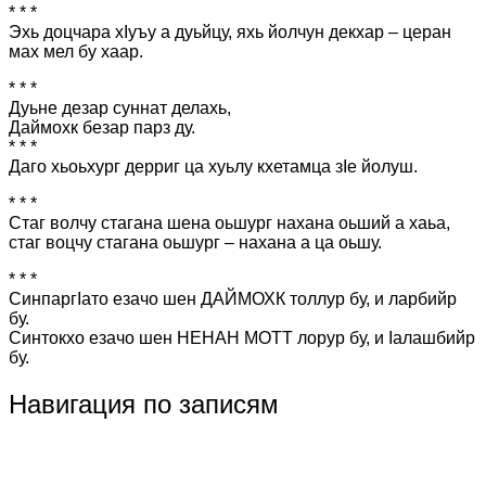
* * *
Эхь доцчара хІуъу а дуьйцу, яхь йолчун декхар – церан
мах мел бу хаар.
* * *
Дуьне дезар суннат делахь,
Даймохк безар парз ду.
* * *
Даго хьоьхург дерриг ца хуьлу кхетамца зІе йолуш.
* * *
Стаг волчу стагана шена оьшург нахана оьший а хаьа,
стаг воцчу стагана оьшург – нахана а ца оьшу.
* * *
СинпаргIато езачо шен ДАЙМОХК толлур бу, и ларбийр
бу.
Синтокхо езачо шен НЕНАН МОТТ лорур бу, и Iалашбийр
бу.
Навигация по записям