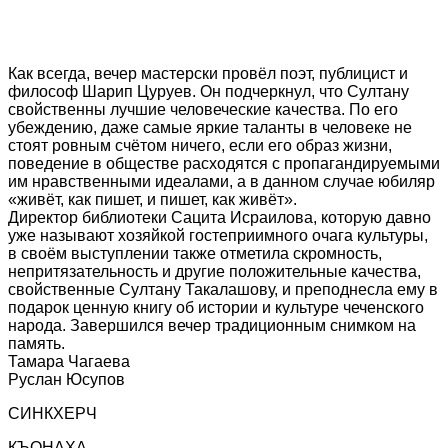
Как всегда, вечер мастерски провёл поэт, публицист и
философ Шарип Цуруев. Он подчеркнул, что Султану
свойственны лучшие человеческие качества. По его
убеждению, даже самые яркие таланты в человеке не
стоят ровным счётом ничего, если его образ жизни,
поведение в обществе расходятся с пропагандируемыми
им нравственными идеалами, а в данном случае юбиляр
«живёт, как пишет, и пишет, как живёт».
Директор библиотеки Сацита Исраилова, которую давно
уже называют хозяйкой гостеприимного очага культуры,
в своём выступлении также отметила скромность,
непритязательность и другие положительные качества,
свойственные Султану Такалашову, и преподнесла ему в
подарок ценную книгу об истории и культуре чеченского
народа. Завершился вечер традиционным снимком на
память.
Тамара Чагаева
Руслан Юсупов
СИНКХЕРЧ
КЪОНАХА