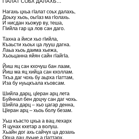
ГІАЛАТ СОЬХ ДАЛАХЬ…
Нагахь цхьа гІалат соьх далахь,
Доьху хьоь, оьгІаз ма гІолахь.
И нисдан хьожур ву, теша,
ГІийла гар ца лов сан даго.
Тахна а йиси хьо гІийла,
Къаьсти хьоьх ца лууш дагна.
Лаьа хьоь даима хьежа,
Хьоьцанна яйян сайн гІайгІа.
Йиш яц сан кхочуш бан лаам,
Йиш ма яц хийца сан кхоллам.
Ткъа даг чохь бу аьрха гІаттам,
Иза бу нуьцкъала къовсам.
Шийла дарц, цІеран арц лета
Буйннал бен доцчу сан даг чохь.
Шийла дарц – хьо цагар денна,
ЦІеран арц – хьоь болу безам.
Уьш къасто цхьа а вац лехарх
Я цунах кхетар а волуш.
Хьайн дог ахь сайчух ца дозахь
Орца дац дуьне а гІаттарх.