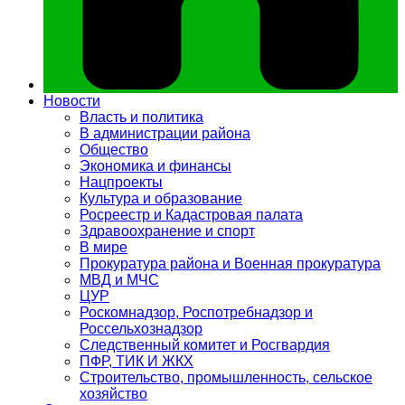
Новости
Власть и политика
В администрации района
Общество
Экономика и финансы
Нацпроекты
Культура и образование
Росреестр и Кадастровая палата
Здравоохранение и спорт
В мире
Прокуратура района и Военная прокуратура
МВД и МЧС
ЦУР
Роскомнадзор, Роспотребнадзор и
Россельхознадзор
Следственный комитет и Росгвардия
ПФР, ТИК И ЖКХ
Строительство, промышленность, сельское
хозяйство