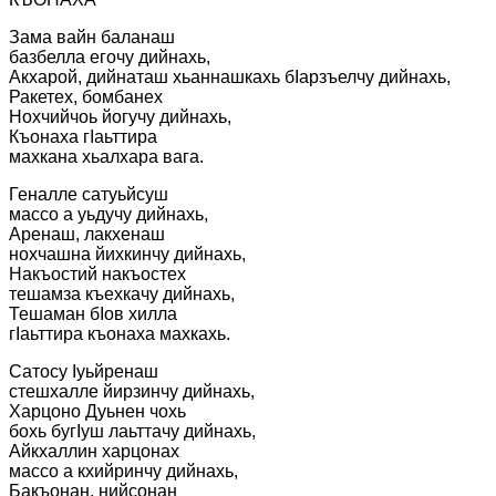
Зама вайн баланаш
базбелла егочу дийнахь,
Акхарой, дийнаташ хьаннашкахь бІарзъелчу дийнахь,
Ракетех, бомбанех
Нохчийчоь йогучу дийнахь,
Къонаха гІаьттира
махкана хьалхара вага.
Геналле сатуьйсуш
массо а уьдучу дийнахь,
Аренаш, лакхенаш
нохчашна йихкинчу дийнахь,
Накъостий накъостех
тешамза къехкачу дийнахь,
Тешаман бІов хилла
гІаьттира къонаха махкахь.
Сатосу Іуьйренаш
стешхалле йирзинчу дийнахь,
Харцоно Дуьнен чохь
бохь бугІуш лаьттачу дийнахь,
Айкхаллин харцонах
массо а кхийринчу дийнахь,
Бакъонан, нийсонан