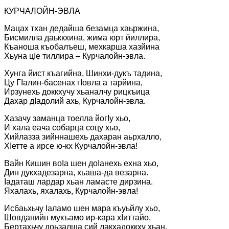
КУРЧАЛОЙН-ЭВЛА
Мацах тхан дедайша безамца хаьржина,
Бисмилла даьккхина, жима юрт йиллира,
Къаноша къобалъеш, мехкарша хазйина
Хьуна цIе тиллира – Курчалойн-эвла.
Хунга йист къагийна, Шинхи-дукъ тадина,
Цу ГIалин-басенах гIовла а тарйина,
Ирзунехь доккхучу хьаналчу рицкъица
Дахар дIадолий ахь, Курчалойн-эвла.
Хазачу заманца тоелла йогIу хьо,
И хала еача собарца соцу хьо,
Хийлазза зийннашехь дахаран аьрхалло,
ХIетте а ирсе ю-кх Курчалойн-эвла!
Вайн Кишин воIа шен доIанехь ехна хьо,
Дин дукхадезарна, хьаша-да везарна.
Iадаташ лардар хьан ламасте дирзина.
Яхалахь, яхалахь, Курчалойн-эвла!
Исбаьхьчу Iаламо шен мара къуьйлу хьо,
Шовданийн мукъамо ир-кара хIиттайо,
Бертахьчу доьзалша сий лакхадоккху хьан,