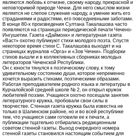
являются любовь к отчизне, своему народу, прекрасной и
неповторимой природе Чечни. Для него смыслом жизни
является не слепое служение народу, а умение жить его
страданиями и радостями, его повседневными заботами.
В конце 80-х произведения Султана Такалашова часто
появляются на страницах периодической печати Чечено-
Ингушетии. Газета «Даймохк» и литературная газета
«Васт» охотно публикуют стихи молодого поэта. Спустя
некоторое время стихи С. Такалашова выходят и на
страницах журналов «Орга» и «Зов Чечни». Подборки
стихов вышли и в коллективных сборниках молодых
литераторов Чеченской Республики.
Он с юности тянулся к поэтическому слову, к тому
удивительному состоянию души, которое непременно
хочется выразить стихами, поэтическими образами.
Работая преподавателем родного языка и литературы в
Курчалойской средней школе № 2, он открыл кружок
любителей поэзии. Учащиеся охотно посещали занятия
литературного кружка, пробовали свои силы в
творчестве. Стенная газета кружка была известна не
только в Шалинском районе, но и во всей республике
тем, что учащиеся сами готовили ее к печати, а
публикации тщательно отбирались редакционным
советом стенной газеты. Выход очередного номера
стенной газеты становился настоящим событием для