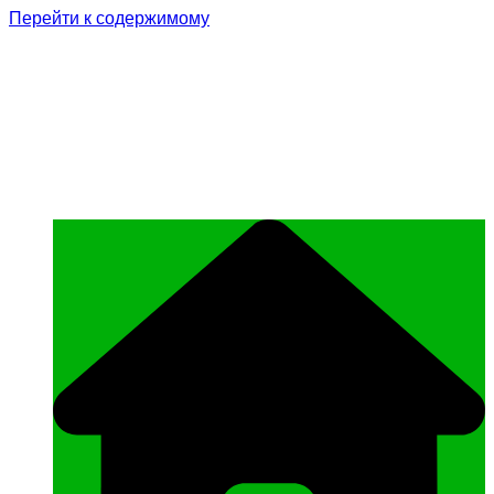
Перейти к содержимому
Родина Героя
Официальный сайт газеты Курчалоевского
муниципального района Чеченской
Республики «Родина Героя»