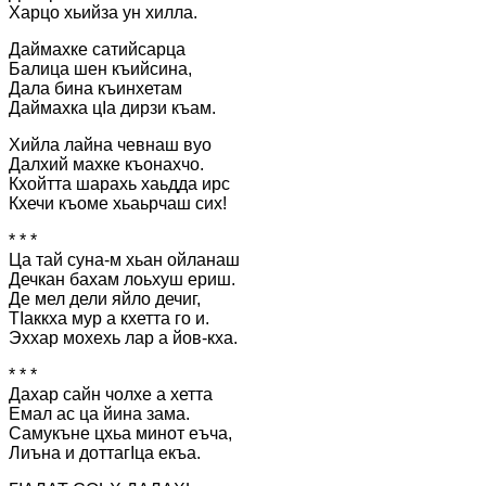
Харцо хьийза ун хилла.
Даймахке сатийсарца
Балица шен къийсина,
Дала бина къинхетам
Даймахка цIа дирзи къам.
Хийла лайна чевнаш вуо
Далхий махке къонахчо.
Кхойтта шарахь хаьдда ирс
Кхечи къоме хьаьрчаш сих!
* * *
Ца тай суна-м хьан ойланаш
Дечкан бахам лоьхуш ериш.
Де мел дели яйло дечиг,
ТІаккха мур а кхетта го и.
Эххар мохехь лар а йов-кха.
* * *
Дахар сайн чолхе а хетта
Емал ас ца йина зама.
Самукъне цхьа минот еъча,
Лиъна и доттагІца екъа.