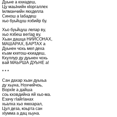
Дуьне а кхиадеш,
Цу маьІнийн кІоргаллех
Іилманчийн якхделла
Синош а Іабадеш
хьо буьйцуш язбийр бу.
Хьо буьйцуш лелар ву,
хьо язбеш вегІар ву.
Хьан дашца НИЙСОНАХ,
МАШАРАХ, БАРТАХ а
Дуьнен чохь мел деха
къам кхетош-кхиадеш,
Кхуллур ду дуьнен чохь
вай МАЬРША ДУЬНЕ а!
* * *
Сан дахар хьан дуьхьа
ду хьуна, Нохчийчоь,
ВорхІе а дайша
соь кховдийна яй хьо-ма.
Езачу гІайгІанах
хьалха хьо яккхарал,
Цул деза, коьрта сан
хІумма а дац хьуна.