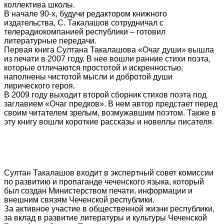
коллектива школы.
В начале 90-х, будучи редактором книжного
издательства, С. Такалашов сотрудничал с
телерадиокомпанией республики – готовил
литературные передачи.
Первая книга Султана Такалашова «Очаг души» вышла
из печати в 2007 году. В нее вошли ранние стихи поэта,
которые отличаются простотой и искренностью,
наполнены чистотой мысли и добротой души
лирического героя.
В 2009 году выходит второй сборник стихов поэта под
заглавием «Очаг предков». В нем автор предстает перед
своим читателем зрелым, возмужавшим поэтом. Также в
эту книгу вошли короткие рассказы и новеллы писателя.
Султан Такалашов входит в экспертный совет комиссии
по развитию и пропаганде чеченского языка, который
был создан Министерством печати, информации и
внешним связям Чеченской республики.
За активное участие в общественной жизни республики,
за вклад в развитие литературы и культуры Чеченской