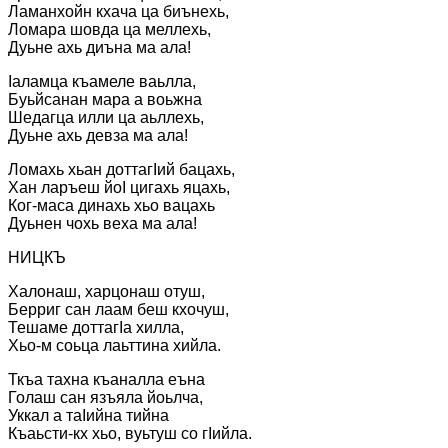
Ламанхойн кхача ца биънехь,
Ломара шовда ца меллехь,
Дуьне ахь диъна ма ала!
Іаламца къамеле ваьлла,
Буьйсанан мара а воьжна
Шедагца илли ца аьллехь,
Дуьне ахь девза ма ала!
Ломахь хьан доттагІий бацахь,
Хан ларъеш йоІ цигахь яцахь,
Ког-маса динахь хьо вацахь
Дуьнен чохь веха ма ала!
НИЦКЪ
Халонаш, харцонаш отуш,
Берриг сан лаам беш кхочуш,
Тешаме доттагІа хилла,
Хьо-м соьца лаьттина хийла.
Ткъа тахна къаналла еъна
Голаш сан язъяла йоьлча,
Уккал а таІийна тийна
Къаьсти-кх хьо, вуьтуш со гІийла.