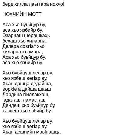
берд хилла лаьттара нохчо!
НОХЧИЙН МОТТ
Аса хьо буьйцур бу,
аса хьо язбийр бу.
Эзарнаш шерашкахь
бехаш хьо хиларна,
Делера совгІат хьо
хиларна къомана,
Аса хьо буьйцур бу,
аса хьо язбийр бу.
Хьо буьйцуш лелар ву,
хьо язбеш вегІар ву.
Хьан дашца дедайша,
ворхІе а дайша шаьш
Лардина гІиллакхаш,
Іадаташ, ламасташ
Дендеш хьо буьйцур бу,
хаздеш хьо язбийр бу.
Хьо буьйцуш лелар ву,
хьо язбеш вегІар ву.
Хьан дешнийн маьІнашца