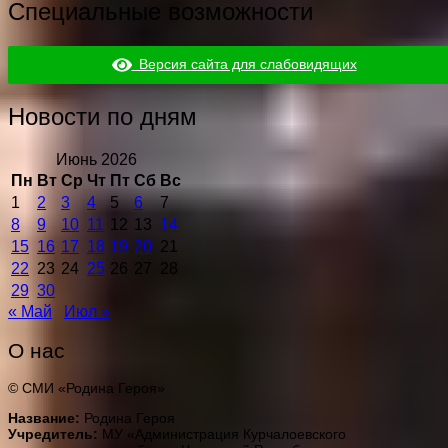
Специальные возможности
Версия сайта для слабовидящих
Новости по дням
Июнь 2026
Пн
Вт
Ср
Чт
Пт
Сб
Вс
1
2
3
4
5
6
7
8
9
10
11
12
13
14
15
16
17
18
19
20
21
22
23
24
25
26
27
28
29
30
« Май
Июл »
О нас
© СМИ «Родина Героя»
Название:
Родина Героя
Учредитель:
МУ «Администрация Курчалоевского