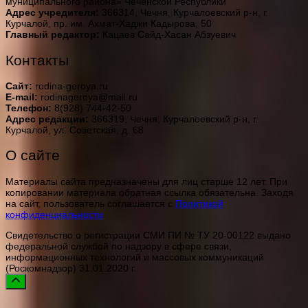
муниципального района» Чеченской Республики
Адрес учредителя:
366314, Чечня, Курчалоевский р-н, г.
Курчалой, пр. им. Ахмат-Хаджи Кадырова, 50
Главный редактор:
Кацаев Сайд-Хасан Абзуевич
Контакты
Сайт:
rodina-geroya.ru
E-mail:
rodinageroya@mail.ru
Телефон:
8(928) 744-42-50
Адрес редакции:
366319, Чечня, Курчалоевский р-н, г.
Курчалой, ул. Советская, д. 68
О сайте
Материалы сайта предназначены для лиц старше 12 лет. При
копировании материала обратная ссылка обязательна. Заходя
на сайт, пользователь соглашается с
Политикой
конфиденциальности
.