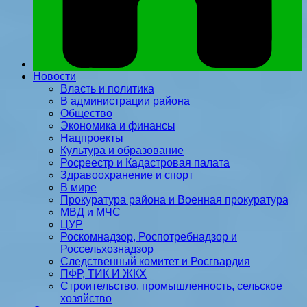
Новости
Власть и политика
В администрации района
Общество
Экономика и финансы
Нацпроекты
Культура и образование
Росреестр и Кадастровая палата
Здравоохранение и спорт
В мире
Прокуратура района и Военная прокуратура
МВД и МЧС
ЦУР
Роскомнадзор, Роспотребнадзор и
Россельхознадзор
Следственный комитет и Росгвардия
ПФР, ТИК И ЖКХ
Строительство, промышленность, сельское
хозяйство