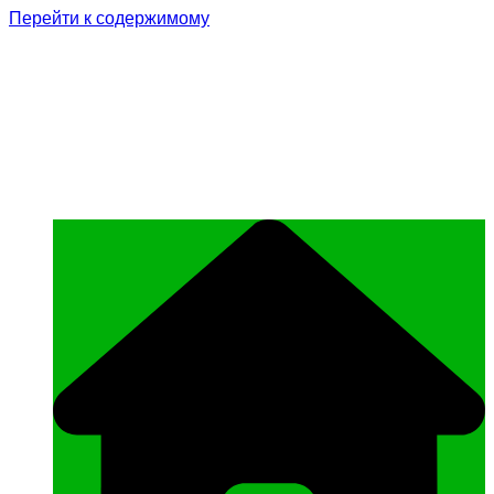
Перейти к содержимому
Родина Героя
Официальный сайт газеты Курчалоевского
муниципального района Чеченской
Республики «Родина Героя»