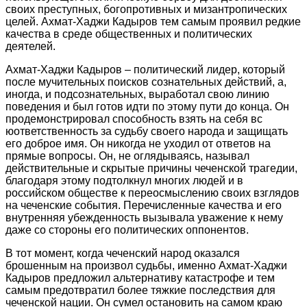
своих преступных, богопротивных и мизантропических
целей. Ахмат-Хаджи Кадыров тем самым проявил редкие
качества в среде общественных и политических
деятелей.
Ахмат-Хаджи Кадыров – политический лидер, который
после мучительных поисков сознательных действий, а,
иногда, и подсознательных, выработал свою линию
поведения и был готов идти по этому пути до конца. Он
продемонстрировал способность взять на себя вс
юответственность за судьбу своего народа и защищать
его доброе имя. Он никогда не уходил от ответов на
прямые вопросы. Он, не оглядываясь, называл
действительные и скрытые причины чеченской трагедии,
благодаря этому подтолкнул многих людей и в
российском обществе к переосмыслению своих взглядов
на чеченские события. Перечисленные качества и его
внутренняя убежденность вызывала уважение к нему
даже со стороны его политических оппонентов.
В тот момент, когда чеченский народ оказался
брошенным на произвол судьбы, именно Ахмат-Хаджи
Кадыров предложил альтернативу катастрофе и тем
самым предотвратил более тяжкие последствия для
чеченской нации. Он сумел остановить на самом краю