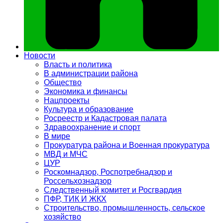
Новости
Власть и политика
В администрации района
Общество
Экономика и финансы
Нацпроекты
Культура и образование
Росреестр и Кадастровая палата
Здравоохранение и спорт
В мире
Прокуратура района и Военная прокуратура
МВД и МЧС
ЦУР
Роскомнадзор, Роспотребнадзор и
Россельхознадзор
Следственный комитет и Росгвардия
ПФР, ТИК И ЖКХ
Строительство, промышленность, сельское
хозяйство