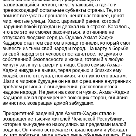
развивающийся регион, не уступающий, а где-то и
превосходящий остальные субъекты страны. Те, кто
помнят все ужасы прошлого, ценят настоящее, ценят
мир, чистые улицы. Хаос, царивший ранее, который
нарушил покой граждан и держал их в страхе. Казалось,
что все это не сможет закончиться, а отчаяние не
отпускало людские сердца. Однако Ахмат-Хаджи
Кадыров стал тем светом в конце тоннеля, который смог
вывести из тьмы свой народ и город. На карту в борьбе
за свой народ этот человек поставил все, не думая о
собственной безопасности и жизни, готовый в любую
минуту заглянуть смерти в лицо. Свою семью Ахмат-
Хаджи никуда не вывез, теряя родных и близких ему
людей, он не отступал, понимая, что нужно его врагам.
Шаги в мирное будущее он начал с решения внутренних
проблем региона, с объединения, расколовшегося
надвое народа. Не деля на своих и чужих, Ахмат-Хаджи
Кадыров начал примирение воюющих сторон, объявил
амнистию, возвращая домой заблудших.
Приоритетной задачей для Ахмата-Хаджи стало и
возвращение тысячи жителей Чеченской Республики,
которые вынужденно находились за пределами малой
родины. Он лично встречался с диаспорами и убеждал
их, что добиться, мира можно лишь объединившись. Ему