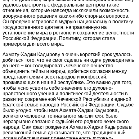
удалось выстроить с федеральным центром такие
отношения, которые навсегда исключили возможность
вооруженного решения каких-либо спорных вопросов.
Он продемонстрировал мудрую национальную политику
государственного деятеля, направленную на
установление мира в регионе и сохранение целостности
Российской Федерации. Политику, которая стала
примером для всего мира.
Ахмату-Хаджи Кадырову в очень короткий срок удалось
добиться того, что не смог сделать ни один руководитель
до него − консолидировать чеченское общество,
объединить тейпы и вирды, добиться согласия между
представителями всех народов и конфессий,
проживающих в нашей республике. Это важно для того,
чтобы ясно усвоить себе значение его духовно-
нравственного учения и политической деятельности в
развитии современной Чеченской Республики в единой
братской семье народов Российской Федерации. Судьбе
было угодно, чтобы имя Ахмата-Хаджи Кадырова,
великого человека, гениального мыслителя, было
неразрывно связано с судьбой его родного чеченского
народа. Сам факт рождения Ахмата-Хаджи Кадырова в
религиозной семье доказывает то, что традиционный
ислам обеспечивает преемственность духовно-