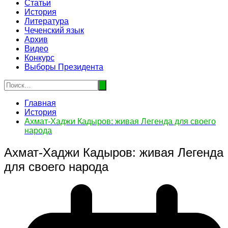
Статьи
История
Литература
Чеченский язык
Архив
Видео
Конкурс
Выборы Президента
Главная
История
Ахмат-Хаджи Кадыров: живая Легенда для своего
народа
Ахмат-Хаджи Кадыров: живая Легенда
для своего народа