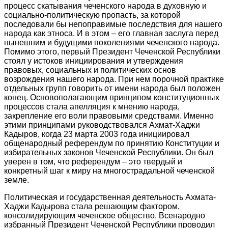
процесс скатывания чеченского народа в духовную и
социально-политическую пропасть, за которой
последовали бы непоправимые последствия для нашего
народа как этноса. И в этом – его главная заслуга перед
нынешним и будущими поколениями чеченского народа.
Помимо этого, первый Президент Чеченской Республики
стоял у истоков инициирования и утверждения
правовых, социальных и политических основ
возрождения нашего народа. При нем порочной практике
отдельных групп говорить от имени народа был положен
конец. Основополагающим принципом конституционных
процессов стала апелляция к мнению народа,
закрепление его воли правовыми средствами. Именно
этими принципами руководствовался Ахмат-Хаджи
Кадыров, когда 23 марта 2003 года инициировал
общенародный референдум по принятию Конституции и
избирательных законов Чеченской Республики. Он был
уверен в том, что референдум – это твердый и
конкретный шаг к миру на многострадальной чеченской
земле.
Политическая и государственная деятельность Ахмата-
Хаджи Кадырова стала решающим фактором,
консолидирующим чеченское общество. Всенародно
избранный Президент Чеченской Республики проводил