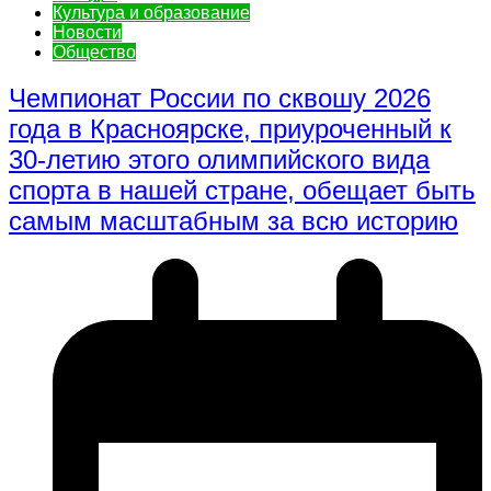
Культура и образование
Новости
Общество
Чемпионат России по сквошу 2026
года в Красноярске, приуроченный к
30-летию этого олимпийского вида
спорта в нашей стране, обещает быть
самым масштабным за всю историю