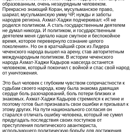
образованным, очень незаурядным человеком.
Прекрасно знающий Коран, мусульманское право,
шариат, мусульманскую умму ЧР, нужды и заботы
народов региона. Ахмат-Хаджи подчеркивал: «Я не
родился политиком. А стать государственным деятелем
не думал никогда. И политиком, и государственным
деятелем меня сделало наше смутное и беспокойное
время, которое перевернуло сознание целого
поколения». Но он в кратчайший срок из Лидера
чеченского народа вышел на арену, став авторитетным
международным политиком. В истории чеченского
народа Ахмат-Хаджи Кадыров навсегда останется
человеком, который покончил с войной и спас свой народ
от уничтожения.
Это был человек с глубоким чувством сопричастности к
судьбам своего народа, кому была знакома давящая
сердце боль разочарований, боль потери близких и
знакомых. Ахмат-Хаджи Кадыров стремился к истине и
поэтому готов был признавать свои ошибки и призывал к
этому других. На пути национального согласия он
старался отличать ошибку человека, который не сумел
предугадать последствия своих поступков от
преступления политического авантюриста,
использующего политическую борьбу для достижения