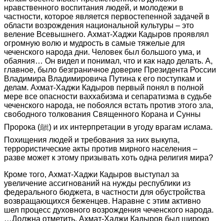
нравственного воспитания людей, и молодежи в
частности, которое является первостепенной задачей в
области возрождения национальной культуры – это
веление Всевышнего. Ахмат-Хаджи Кадыров проявлял
огромную волю и мудрость в самые тяжелые для
чеченского народа дни. Человек был большого ума, и
обаяния… Он видел и понимал, что и как надо делать. А,
главное, было безграничное доверие Президента России
Владимира Владимировича Путина к его поступкам и
делам. Ахмат-Хаджи Кадыров первый понял в полной
мере все опасности ваххабизма и сепаратизма в судьбе
чеченского народа, не побоялся встать против этого зла,
свободного толкования Священного Корана и Сунны
Пророка (ﷺ) и их интерпретации в угоду врагам ислама.
Похищения людей и требования за них выкупа,
террористические акты против мирного населения –
разве может к этому призывать хоть одна религия мира?
Кроме того, Ахмат-Хаджи Кадыров выступал за
увеличение ассигнований на нужды республики из
федерального бюджета, в частности для обустройства
возвращающихся беженцев. Наравне с этим активно
шел процесс духовного возрождения чеченского народа.
…Должна отметить, Ахмат-Хаджи Кадыров был широко