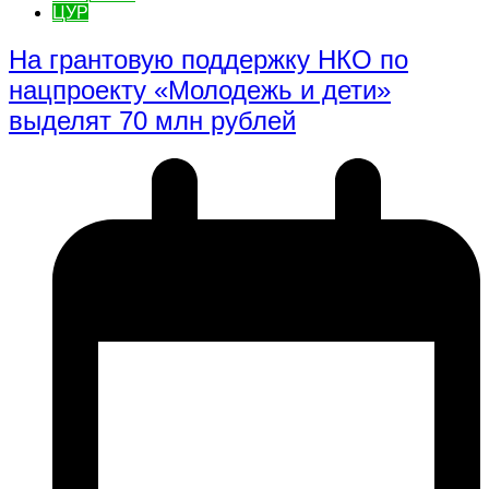
ЦУР
На грантовую поддержку НКО по
нацпроекту «Молодежь и дети»
выделят 70 млн рублей