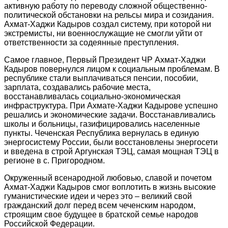
активную работу по переводу сложной общественно-
политической обстановки на рельсы мира и созидания.
Ахмат-Хаджи Кадыров создал систему, при которой ни
экстремисты, ни военнослужащие не смогли уйти от
ответственности за содеянные преступления.
Самое главное, Первый Президент ЧР Ахмат-Хаджи
Кадыров повернулся лицом к социальным проблемам. В
республике стали выплачиваться пенсии, пособии,
зарплата, создавались рабочие места,
восстанавливалась социально-экономическая
инфраструктура. При Ахмате-Хаджи Кадырове успешно
решались и экономические задачи. Восстанавливались
школы и больницы, газифицировались населенные
пункты. Чеченская Республика вернулась в единую
энергосистему России, были восстановлены энергосети
и введена в строй Аргунская ТЭЦ, самая мощная ТЭЦ в
регионе в с. Пригородном.
Окруженный всенародной любовью, славой и почетом
Ахмат-Хаджи Кадыров смог воплотить в жизнь высокие
гуманистические идеи и через это – великий свой
гражданский долг перед всем чеченским народом,
строящим свое будущее в братской семье народов
Российской Федерации.