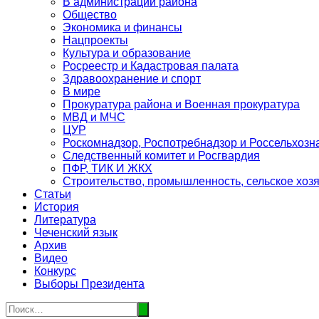
В администрации района
Общество
Экономика и финансы
Нацпроекты
Культура и образование
Росреестр и Кадастровая палата
Здравоохранение и спорт
В мире
Прокуратура района и Военная прокуратура
МВД и МЧС
ЦУР
Роскомнадзор, Роспотребнадзор и Россельхозн
Следственный комитет и Росгвардия
ПФР, ТИК И ЖКХ
Строительство, промышленность, сельское хоз
Статьи
История
Литература
Чеченский язык
Архив
Видео
Конкурс
Выборы Президента