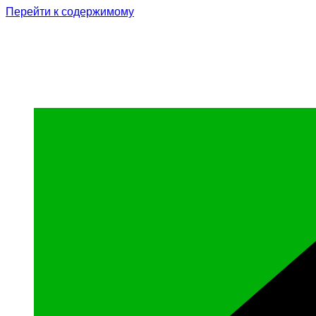
Перейти к содержимому
Родина Героя
Официальный сайт газеты Курчалоевского мун