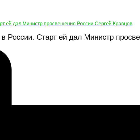
арт ей дал Министр просвещения России Сергей Кравцов
 в России. Старт ей дал Министр просв