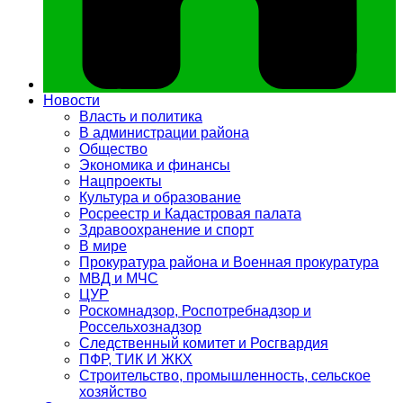
Новости
Власть и политика
В администрации района
Общество
Экономика и финансы
Нацпроекты
Культура и образование
Росреестр и Кадастровая палата
Здравоохранение и спорт
В мире
Прокуратура района и Военная прокуратура
МВД и МЧС
ЦУР
Роскомнадзор, Роспотребнадзор и
Россельхознадзор
Следственный комитет и Росгвардия
ПФР, ТИК И ЖКХ
Строительство, промышленность, сельское
хозяйство