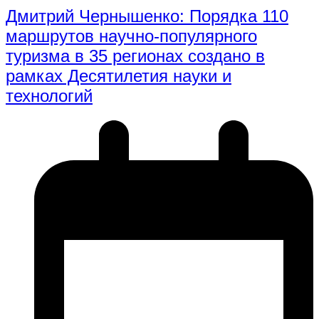
Дмитрий Чернышенко: Порядка 110
маршрутов научно-популярного
туризма в 35 регионах создано в
рамках Десятилетия науки и
технологий