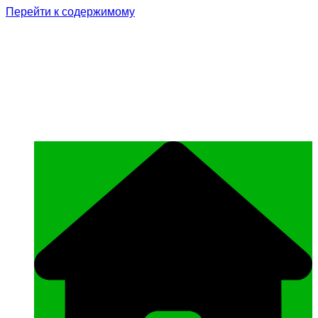
Перейти к содержимому
Родина Героя
Официальный сайт газеты Курчалоевского
муниципального района Чеченской
Республики «Родина Героя»