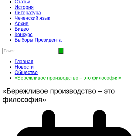
Статьи
История
Литература
Чеченский язык
Архив
Видео
Конкурс
Выборы Президента
Главная
Новости
Общество
«Бережливое производство – это философия»
«Бережливое производство – это
философия»