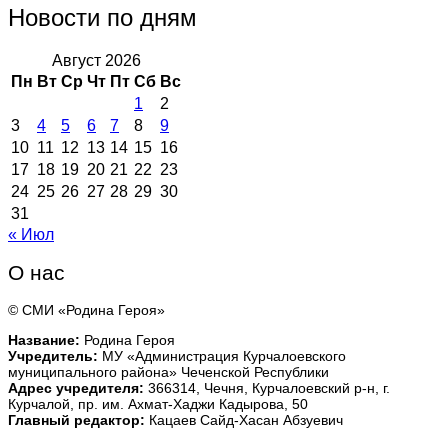
Новости по дням
Август 2026
Пн
Вт
Ср
Чт
Пт
Сб
Вс
1
2
3
4
5
6
7
8
9
10
11
12
13
14
15
16
17
18
19
20
21
22
23
24
25
26
27
28
29
30
31
« Июл
О нас
© СМИ «Родина Героя»
Название:
Родина Героя
Учредитель:
МУ «Администрация Курчалоевского
муниципального района» Чеченской Республики
Адрес учредителя:
366314, Чечня, Курчалоевский р-н, г.
Курчалой, пр. им. Ахмат-Хаджи Кадырова, 50
Главный редактор:
Кацаев Сайд-Хасан Абзуевич