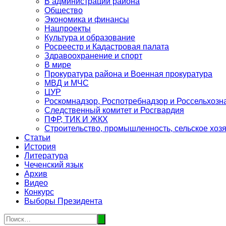
В администрации района
Общество
Экономика и финансы
Нацпроекты
Культура и образование
Росреестр и Кадастровая палата
Здравоохранение и спорт
В мире
Прокуратура района и Военная прокуратура
МВД и МЧС
ЦУР
Роскомнадзор, Роспотребнадзор и Россельхозн
Следственный комитет и Росгвардия
ПФР, ТИК И ЖКХ
Строительство, промышленность, сельское хоз
Статьи
История
Литература
Чеченский язык
Архив
Видео
Конкурс
Выборы Президента