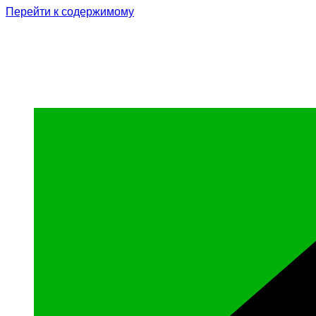
Перейти к содержимому
Родина Героя
Официальный сайт газеты Курчалоевского мун