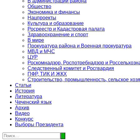
В администрации района
Общество
Экономика и финансы
Нацпроекты
Культура и образование
Росреестр и Кадастровая палата
Здравоохранение и спорт
В мире
Прокуратура района и Военная прокуратура
МВД и МЧС
ЦУР
Роскомнадзор, Роспотребнадзор и Россельхозн
Следственный комитет и Росгвардия
ПФР, ТИК И ЖКХ
Строительство, промышленность, сельское хоз
Статьи
История
Литература
Чеченский язык
Архив
Видео
Конкурс
Выборы Президента