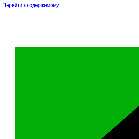
Перейти к содержимому
Родина Героя
Официальный сайт газеты Курчалоевского мун