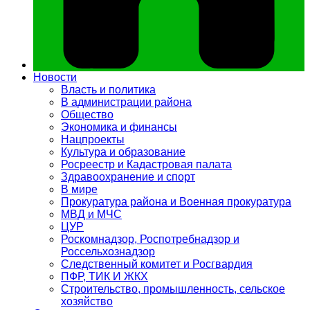
Новости
Власть и политика
В администрации района
Общество
Экономика и финансы
Нацпроекты
Культура и образование
Росреестр и Кадастровая палата
Здравоохранение и спорт
В мире
Прокуратура района и Военная прокуратура
МВД и МЧС
ЦУР
Роскомнадзор, Роспотребнадзор и
Россельхознадзор
Следственный комитет и Росгвардия
ПФР, ТИК И ЖКХ
Строительство, промышленность, сельское
хозяйство