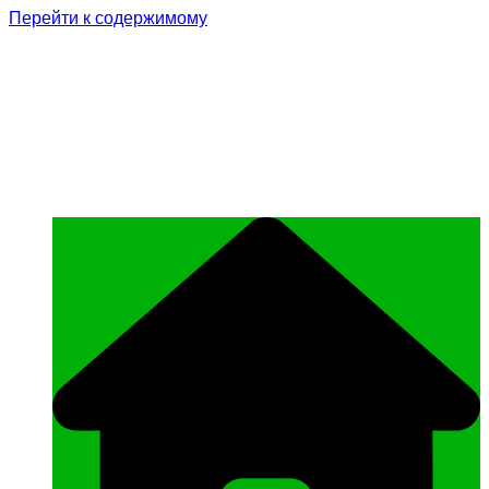
Перейти к содержимому
Родина Героя
Официальный сайт газеты Курчалоевского
муниципального района Чеченской
Республики «Родина Героя»