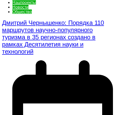
Нацпроекты
Новости
Общество
Дмитрий Чернышенко: Порядка 110
маршрутов научно-популярного
туризма в 35 регионах создано в
рамках Десятилетия науки и
технологий