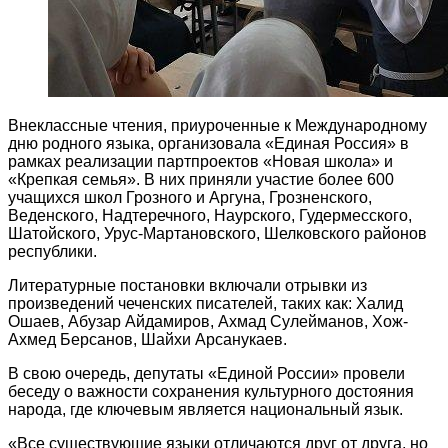
Внеклассные чтения, приуроченные к Международному
дню родного языка, организовала «Единая Россия» в
рамках реализации партпроектов «Новая школа» и
«Крепкая семья». В них приняли участие более 600
учащихся школ Грозного и Аргуна, Грозненского,
Веденского, Надтеречного, Наурского, Гудермесского,
Шатойского, Урус-Мартановского, Шелковского районов
республики.
Литературные постановки включали отрывки из
произведений чеченских писателей, таких как: Халид
Ошаев, Абузар Айдамиров, Ахмад Сулейманов, Хож-
Ахмед Берсанов, Шайхи Арсанукаев.
В свою очередь, депутаты «Единой России» провели
беседу о важности сохранения культурного достояния
народа, где ключевым является национальный язык.
«Все существующие языки отличаются друг от друга, но