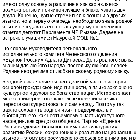
имеют одну основу, а различие в языках является
возможностью и причиной лучше и ближе узнать друг
друга. Конечно, нужно стремиться к познанию других
языков, но в первую очередь, необходимо знать родной
язык и передавать его последующему поколению», —
отметил депутат Парламента ЧР Рызван Дадаев на
встрече с учащимися Наурской СОШ №1.
По словам Руководителя регионального
исполнительного комитета Чеченского отделения
«Единой России» Адлана Динаева, День родного языка
значим для любого народа, поскольку любовь к своей
Родине неотделима от любви к своему родному языку.
«Родной язык является неотделимой частью истории,
основой гражданской идентичности, в языке заключено
культурное и духовное богатство нации. История знает
много примеров того, как с исчезновением языка
переставал существовать и сам народ. Поэтому так
важно сохранять родной язык, поддерживать и
обогащать его, как неотъемлемую часть культурного
наследия, как средство общения. Партия «Единая
Россия» уделяет большое внимание культурному
развитию России, сохранению и развитию национальных
языков – этому вопросу уделено серьезное внимание и в