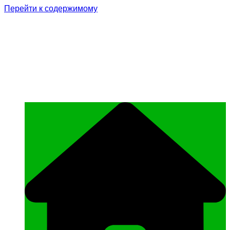
Перейти к содержимому
Родина Героя
Официальный сайт газеты Курчалоевского
муниципального района Чеченской
Республики «Родина Героя»