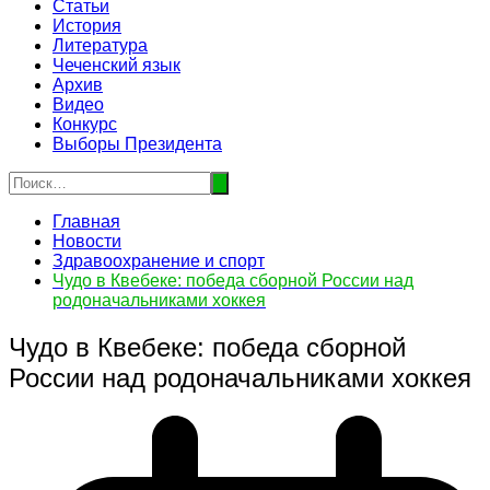
Статьи
История
Литература
Чеченский язык
Архив
Видео
Конкурс
Выборы Президента
Главная
Новости
Здравоохранение и спорт
Чудо в Квебеке: победа сборной России над
родоначальниками хоккея
Чудо в Квебеке: победа сборной
России над родоначальниками хоккея