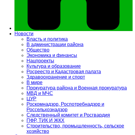
Новости
Власть и политика
В администрации района
Общество
Экономика и финансы
Нацпроекты
Культура и образование
Росреестр и Кадастровая палата
Здравоохранение и спорт
В мире
Прокуратура района и Военная прокуратура
МВД и МЧС
ЦУР
Роскомнадзор, Роспотребнадзор и
Россельхознадзор
Следственный комитет и Росгвардия
ПФР, ТИК И ЖКХ
Строительство, промышленность, сельское
хозяйство