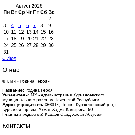
Август 2026
Пн
Вт
Ср
Чт
Пт
Сб
Вс
1
2
3
4
5
6
7
8
9
10
11
12
13
14
15
16
17
18
19
20
21
22
23
24
25
26
27
28
29
30
31
« Июл
О нас
© СМИ «Родина Героя»
Название:
Родина Героя
Учредитель:
МУ «Администрация Курчалоевского
муниципального района» Чеченской Республики
Адрес учредителя:
366314, Чечня, Курчалоевский р-н, г.
Курчалой, пр. им. Ахмат-Хаджи Кадырова, 50
Главный редактор:
Кацаев Сайд-Хасан Абзуевич
Контакты