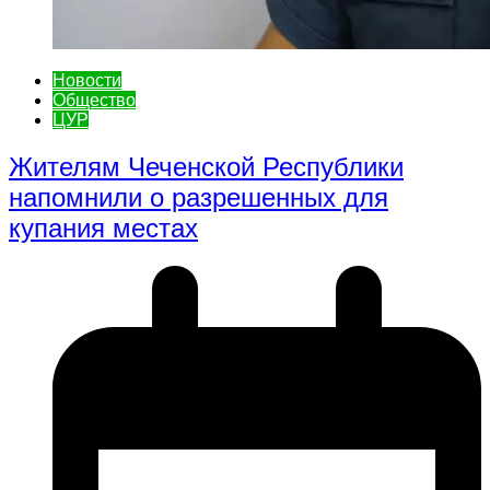
Новости
Общество
ЦУР
Жителям Чеченской Республики
напомнили о разрешенных для
купания местах