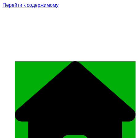
Перейти к содержимому
Родина Героя
Официальный сайт газеты Курчалоевского
муниципального района Чеченской
Республики «Родина Героя»