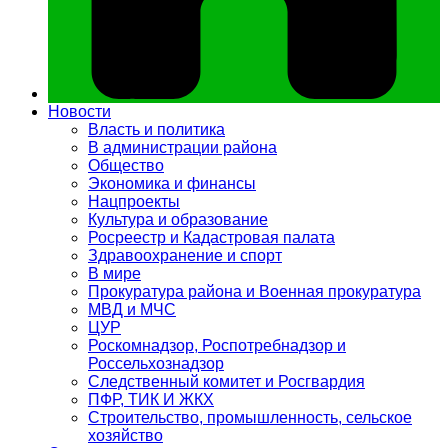
Новости
Власть и политика
В администрации района
Общество
Экономика и финансы
Нацпроекты
Культура и образование
Росреестр и Кадастровая палата
Здравоохранение и спорт
В мире
Прокуратура района и Военная прокуратура
МВД и МЧС
ЦУР
Роскомнадзор, Роспотребнадзор и
Россельхознадзор
Следственный комитет и Росгвардия
ПФР, ТИК И ЖКХ
Строительство, промышленность, сельское
хозяйство