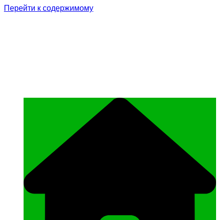
Перейти к содержимому
Родина Героя
Официальный сайт газеты Курчалоевского
муниципального района Чеченской
Республики «Родина Героя»