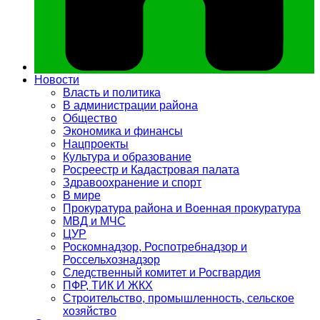
Новости
Власть и политика
В администрации района
Общество
Экономика и финансы
Нацпроекты
Культура и образование
Росреестр и Кадастровая палата
Здравоохранение и спорт
В мире
Прокуратура района и Военная прокуратура
МВД и МЧС
ЦУР
Роскомнадзор, Роспотребнадзор и
Россельхознадзор
Следственный комитет и Росгвардия
ПФР, ТИК И ЖКХ
Строительство, промышленность, сельское
хозяйство