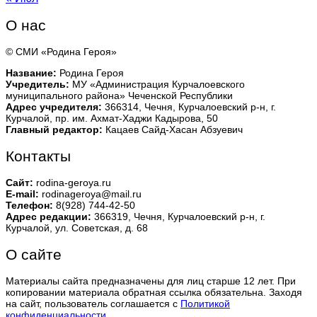
О нас
© СМИ «Родина Героя»
Название:
Родина Героя
Учредитель:
МУ «Администрация Курчалоевского
муниципального района» Чеченской Республики
Адрес учредителя:
366314, Чечня, Курчалоевский р-н, г.
Курчалой, пр. им. Ахмат-Хаджи Кадырова, 50
Главный редактор:
Кацаев Сайд-Хасан Абзуевич
Контакты
Сайт:
rodina-geroya.ru
E-mail:
rodinageroya@mail.ru
Телефон:
8(928) 744-42-50
Адрес редакции:
366319, Чечня, Курчалоевский р-н, г.
Курчалой, ул. Советская, д. 68
О сайте
Материалы сайта предназначены для лиц старше 12 лет. При
копировании материала обратная ссылка обязательна. Заходя
на сайт, пользователь соглашается с
Политикой
конфиденциальности
.