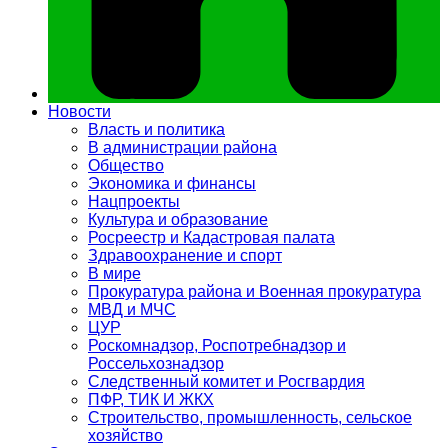
Новости
Власть и политика
В администрации района
Общество
Экономика и финансы
Нацпроекты
Культура и образование
Росреестр и Кадастровая палата
Здравоохранение и спорт
В мире
Прокуратура района и Военная прокуратура
МВД и МЧС
ЦУР
Роскомнадзор, Роспотребнадзор и
Россельхознадзор
Следственный комитет и Росгвардия
ПФР, ТИК И ЖКХ
Строительство, промышленность, сельское
хозяйство