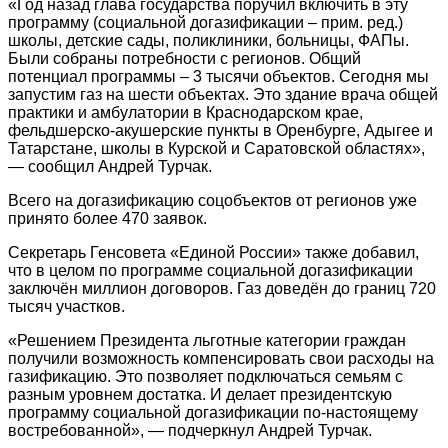
«Год назад глава государства поручил включить в эту
программу (социальной догазификации – прим. ред.)
школы, детские сады, поликлиники, больницы, ФАПы.
Были собраны потребности с регионов. Общий
потенциал программы – 3 тысячи объектов. Сегодня мы
запустим газ на шести объектах. Это здание врача общей
практики и амбулатории в Краснодарском крае,
фельдшерско-акушерские пункты в Оренбурге, Адыгее и
Татарстане, школы в Курской и Саратовской областях»,
— сообщил Андрей Турчак.
Всего на догазификацию соцобъектов от регионов уже
принято более 470 заявок.
Секретарь Генсовета «Единой России» также добавил,
что в целом по программе социальной догазификации
заключён миллион договоров. Газ доведён до границ 720
тысяч участков.
«Решением Президента льготные категории граждан
получили возможность компенсировать свои расходы на
газификацию. Это позволяет подключаться семьям с
разным уровнем достатка. И делает президентскую
программу социальной догазификации по-настоящему
востребованной», — подчеркнул Андрей Турчак.