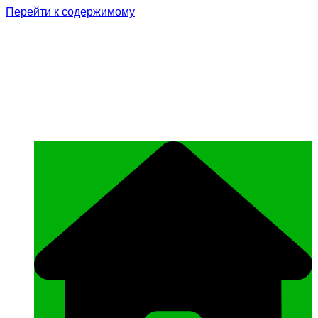
Перейти к содержимому
Родина Героя
Официальный сайт газеты Курчалоевского
муниципального района Чеченской
Республики «Родина Героя»