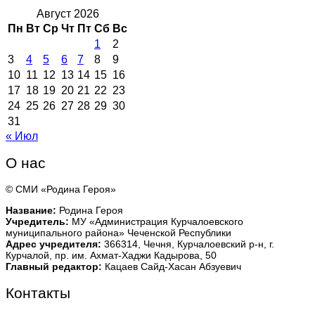
Август 2026
Пн
Вт
Ср
Чт
Пт
Сб
Вс
1
2
3
4
5
6
7
8
9
10
11
12
13
14
15
16
17
18
19
20
21
22
23
24
25
26
27
28
29
30
31
« Июл
О нас
© СМИ «Родина Героя»
Название:
Родина Героя
Учредитель:
МУ «Администрация Курчалоевского
муниципального района» Чеченской Республики
Адрес учредителя:
366314, Чечня, Курчалоевский р-н, г.
Курчалой, пр. им. Ахмат-Хаджи Кадырова, 50
Главный редактор:
Кацаев Сайд-Хасан Абзуевич
Контакты