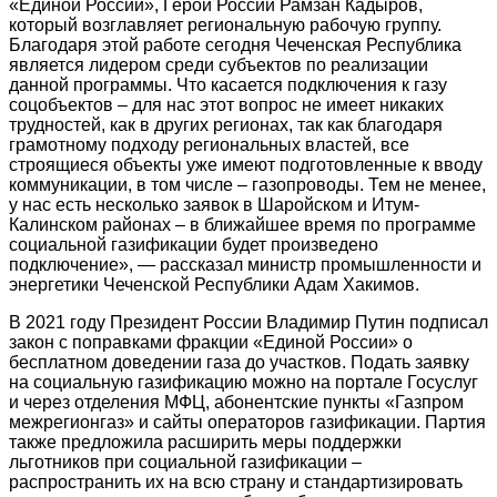
«Единой России», Герой России Рамзан Кадыров,
который возглавляет региональную рабочую группу.
Благодаря этой работе сегодня Чеченская Республика
является лидером среди субъектов по реализации
данной программы. Что касается подключения к газу
соцобъектов – для нас этот вопрос не имеет никаких
трудностей, как в других регионах, так как благодаря
грамотному подходу региональных властей, все
строящиеся объекты уже имеют подготовленные к вводу
коммуникации, в том числе – газопроводы. Тем не менее,
у нас есть несколько заявок в Шаройском и Итум-
Калинском районах – в ближайшее время по программе
социальной газификации будет произведено
подключение», — рассказал министр промышленности и
энергетики Чеченской Республики Адам Хакимов.
В 2021 году Президент России Владимир Путин подписал
закон с поправками фракции «Единой России» о
бесплатном доведении газа до участков. Подать заявку
на социальную газификацию можно на портале Госуслуг
и через отделения МФЦ, абонентские пункты «Газпром
межрегионгаз» и сайты операторов газификации. Партия
также предложила расширить меры поддержки
льготников при социальной газификации –
распространить их на всю страну и стандартизировать