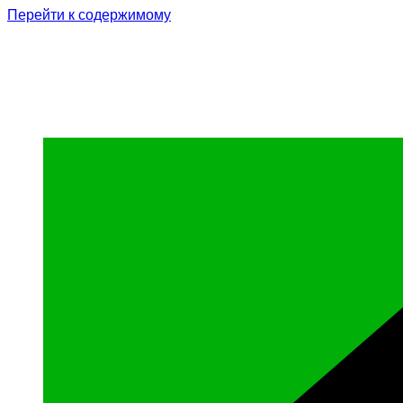
Перейти к содержимому
Родина Героя
Официальный сайт газеты Курчалоевского мун