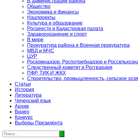
В администрации района
Общество
Экономика и финансы
Нацпроекты
Культура и образование
Росреестр и Кадастровая палата
Здравоохранение и спорт
В мире
Прокуратура района и Военная прокуратура
МВД и МЧС
ЦУР
Роскомнадзор, Роспотребнадзор и Россельхозн
Следственный комитет и Росгвардия
ПФР, ТИК И ЖКХ
Строительство, промышленность, сельское хоз
Статьи
История
Литература
Чеченский язык
Архив
Видео
Конкурс
Выборы Президента