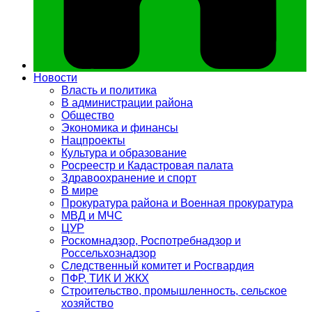
Новости
Власть и политика
В администрации района
Общество
Экономика и финансы
Нацпроекты
Культура и образование
Росреестр и Кадастровая палата
Здравоохранение и спорт
В мире
Прокуратура района и Военная прокуратура
МВД и МЧС
ЦУР
Роскомнадзор, Роспотребнадзор и
Россельхознадзор
Следственный комитет и Росгвардия
ПФР, ТИК И ЖКХ
Строительство, промышленность, сельское
хозяйство