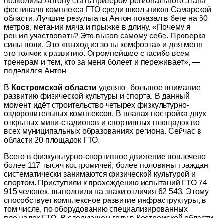
позволила Антону стать призером регионального этапа
фестиваля комплекса ГТО среди школьников Самарской
области. Лучшие результаты Антон показал в беге на 60
метров, метании мяча и прыжке в длину. «Почему я
решил участвовать? Это вызов самому себе. Проверка
силы воли. Это «выход из зоны комфорта» и для меня
это толчок к развитию. Огромнейшее спасибо всем
тренерам и тем, кто за меня болеет и переживает», —
поделился Антон.
В
Костромской области
уделяют большое внимание
развитию физической культуры и спорта. В данный
момент идёт строительство четырех физкультурно-
оздоровительных комплексов. В планах постройка двух
открытых мини-стадионов и спортивных площадок во
всех муниципальных образованиях региона. Сейчас в
области 20 площадок ГТО.
Всего в физкультурно-спортивное движение вовлечено
более 117 тысяч костромичей, более половины граждан
систематически занимаются физической культурой и
спортом. Приступили к прохождению испытаний ГТО 74
915 человек, выполнили на знаки отличия 62 543. Этому
способствует комплексное развитие инфраструктуры, в
том числе, по оборудованию специализированных
площадок ГТО. В следующем году в Костромской области