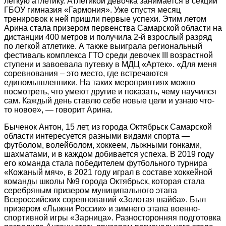
легкую атлетику. Атлетикой девочка занимается в секции
ГБОУ гимназия «Гармония». Уже спустя месяц
тренировок к ней пришли первые успехи. Этим летом
Арина стала призером первенства Самарской области на
дистанции 400 метров и получила 2-й взрослый разряд
по легкой атлетике. А также выиграла региональный
фестиваль комплекса ГТО среди девочек III возрастной
ступени и завоевала путевку в МДЦ «Артек». «Для меня
соревнования – это место, где встречаются
единомышленники. На таких мероприятиях можно
посмотреть, что умеют другие и показать, чему научился
сам. Каждый день ставлю себе новые цели и узнаю что-
то новое», — говорит Арина.
Быченок Антон, 15 лет, из
города Октябрьск Самарской
области интересуется разными видами спорта —
футболом, волейболом, хоккеем, лыжными гонками,
шахматами, и в каждом добивается успеха. В 2019 году
его команда стала победителем футбольного турнира
«Кожаный мяч», в 2021 году играл в составе хоккейной
команды школы №9 города Октябрьск, которая стала
серебряным призером муниципального этапа
Всероссийских соревнований «Золотая шайба». Был
призером «Лыжни России» и зимнего этапа военно-
спортивной игры «Зарница». Разносторонняя подготовка