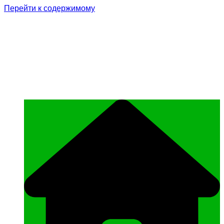
Перейти к содержимому
Родина Героя
Официальный сайт газеты Курчалоевского
муниципального района Чеченской
Республики «Родина Героя»