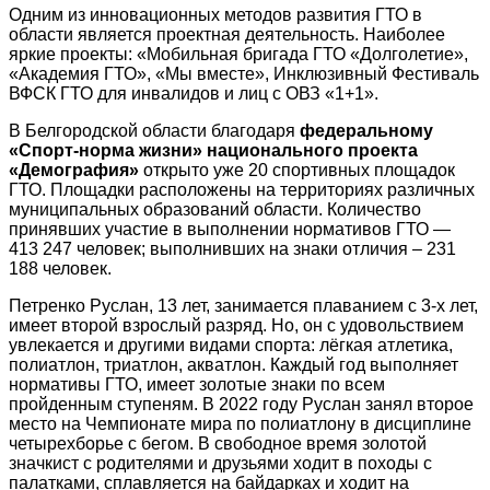
Одним из инновационных методов развития ГТО в
области является проектная деятельность. Наиболее
яркие проекты: «Мобильная бригада ГТО «Долголетие»,
«Академия ГТО», «Мы вместе», Инклюзивный Фестиваль
ВФСК ГТО для инвалидов и лиц с ОВЗ «1+1».
В Белгородской области благодаря
федеральному
«Спорт-норма жизни» национального проекта
«Демография»
открыто уже 20 спортивных площадок
ГТО. Площадки расположены на территориях различных
муниципальных образований области. Количество
принявших участие в выполнении нормативов ГТО —
413 247 человек; выполнивших на знаки отличия – 231
188 человек.
Петренко Руслан, 13 лет, занимается плаванием с 3-х лет,
имеет второй взрослый разряд. Но, он с удовольствием
увлекается и другими видами спорта: лёгкая атлетика,
полиатлон, триатлон, акватлон. Каждый год выполняет
нормативы ГТО, имеет золотые знаки по всем
пройденным ступеням. В 2022 году Руслан занял второе
место на Чемпионате мира по полиатлону в дисциплине
четырехборье с бегом. В свободное время золотой
значкист с родителями и друзьями ходит в походы с
палатками, сплавляется на байдарках и ходит на