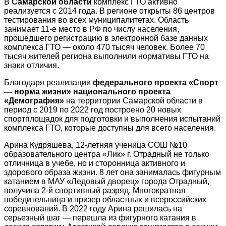
В
Самарской области
комплекс ГТО активно
реализуется с 2014 года. В регионе открыты 86 центров
тестирования во всех муниципалитетах. Область
занимает 11-е место в РФ по числу населения,
прошедшего регистрацию в электронной базе данных
комплекса ГТО — около 470 тысяч человек. Более 70
тысяч жителей региона выполнили нормативы ГТО на
знаки отличия.
Благодаря реализации
федерального проекта «Спорт
— норма жизни» национального проекта
«Демография»
на территории Самарской области в
период с 2019 по 2022 год построено 20 новых
спортплощадок для подготовки и выполнения испытаний
комплекса ГТО, которые доступны для всего населения.
Арина Кудряшева, 12-летняя
ученица СОШ №10
образовательного центра «Лик» г. Отрадный не только
отличница в учебе, но и сторонница активного и
здорового образа жизни. 8 лет она занималась фигурным
катанием в МАУ «Ледовый дворец» города Отрадный,
получила 2-й спортивный разряд. Многократная
победительница и призер областных и всероссийских
соревнований. В 2022 году Арина решилась на
серьезный шаг — перешла из фигурного катания в