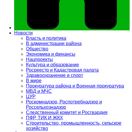
Новости
Власть и политика
В администрации района
Общество
Экономика и финансы
Нацпроекты
Культура и образование
Росреестр и Кадастровая палата
Здравоохранение и спорт
В мире
Прокуратура района и Военная прокуратура
МВД и МЧС
ЦУР
Роскомнадзор, Роспотребнадзор и
Россельхознадзор
Следственный комитет и Росгвардия
ПФР, ТИК И ЖКХ
Строительство, промышленность, сельское
хозяйство