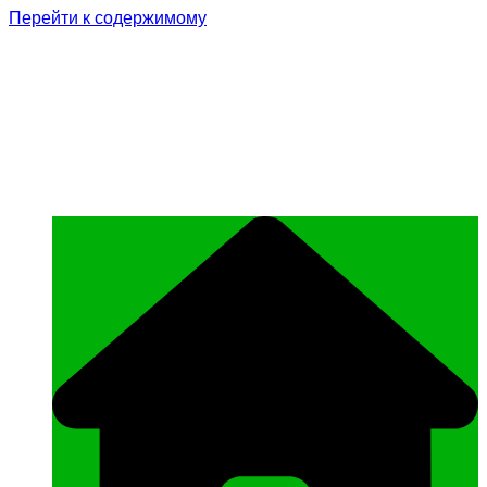
Перейти к содержимому
Родина Героя
Официальный сайт газеты Курчалоевского
муниципального района Чеченской
Республики «Родина Героя»