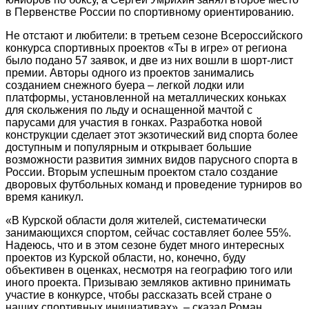
в Первенстве России по спортивному ориентированию.
Не отстают и любители: в третьем сезоне Всероссийского
конкурса спортивных проектов «Ты в игре» от региона
было подано 57 заявок, и две из них вошли в шорт-лист
премии. Авторы одного из проектов занимались
созданием снежного буера – легкой лодки или
платформы, установленной на металлических коньках
для скольжения по льду и оснащенной мачтой с
парусами для участия в гонках. Разработка новой
конструкции сделает этот экзотический вид спорта более
доступным и популярным и открывает большие
возможности развития зимних видов парусного спорта в
России. Вторым успешным проектом стало создание
дворовых футбольных команд и проведение турниров во
время каникул.
«В Курской области доля жителей, систематически
занимающихся спортом, сейчас составляет более 55%.
Надеюсь, что и в этом сезоне будет много интересных
проектов из Курской области, но, конечно, буду
объективен в оценках, несмотря на географию того или
иного проекта. Призываю земляков активно принимать
участие в конкурсе, чтобы рассказать всей стране о
наших спортивных инициативах», – сказал Роман