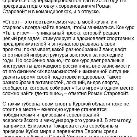
справился с супермарафоном Ironman в 2018 году. Не
прекращал подготовку к соревнованиям Роман
Старовойт и в командировках, и в отпуске.
«Спорт – это неотъемлемая часть моей жизни, и я
стараюсь всегда найти время, чтобы заниматься. Конкурс
«Ты в игре» — уникальный проект, который решает
целый ряд задач: стимулирует и вдохновляет спортивных
предпринимателей и энтузиастов развивать свои
проекты, показывает, какой разнообразный ландшафт
спортивной инфраструктуры выстроен за последние
годы. Но особенно важно, что конкурс дает реальные
инструменты для каждого россиянина, вне зависимости
от его физических возможностей и жизненной ситуации
уделить время своей подготовке и здоровью. Такого
разнообразия активностей, локаций, видов спорта,
сообществ, которые собирает «Ты в игре» в одном месте,
сложно найти где-то еще», – отметил Роман Старовойт.
С таким губернатором спорт в Курской области тоже не
стоит на месте – ежегодно куряне становятся
победителями и призерами соревнований
всероссийского и международного уровней. В этом году,
например, Елизавета Токарева стала серебряным
призером Кубка мира и первенства Европы среди
юниоров по боксу, а Сергей Умрихин занял второе место