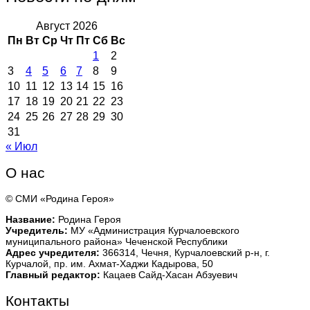
Август 2026
Пн
Вт
Ср
Чт
Пт
Сб
Вс
1
2
3
4
5
6
7
8
9
10
11
12
13
14
15
16
17
18
19
20
21
22
23
24
25
26
27
28
29
30
31
« Июл
О нас
© СМИ «Родина Героя»
Название:
Родина Героя
Учредитель:
МУ «Администрация Курчалоевского
муниципального района» Чеченской Республики
Адрес учредителя:
366314, Чечня, Курчалоевский р-н, г.
Курчалой, пр. им. Ахмат-Хаджи Кадырова, 50
Главный редактор:
Кацаев Сайд-Хасан Абзуевич
Контакты