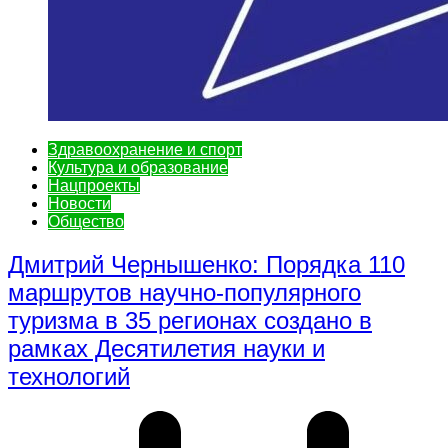
Здравоохранение и спорт
Культура и образование
Нацпроекты
Новости
Общество
Дмитрий Чернышенко: Порядка 110
маршрутов научно-популярного
туризма в 35 регионах создано в
рамках Десятилетия науки и
технологий