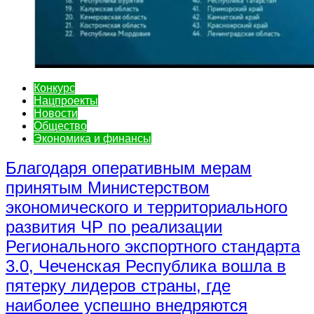
Конкурс
Нацпроекты
Новости
Общество
Экономика и финансы
Благодаря оперативным мерам
принятым Министерством
экономического и территориального
развития ЧР по реализации
Регионального экспортного стандарта
3.0, Чеченская Республика вошла в
пятерку лидеров страны, где
наиболее успешно внедряются