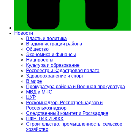
Новости
Власть и политика
В администрации района
Общество
Экономика и финансы
Нацпроекты
Культура и образование
Росреестр и Кадастровая палата
Здравоохранение и спорт
В мире
Прокуратура района и Военная прокуратура
МВД и МЧС
ЦУР
Роскомнадзор, Роспотребнадзор и
Россельхознадзор
Следственный комитет и Росгвардия
ПФР, ТИК И ЖКХ
Строительство, промышленность, сельское
хозяйство