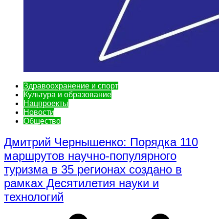
Здравоохранение и спорт
Культура и образование
Нацпроекты
Новости
Общество
Дмитрий Чернышенко: Порядка 110
маршрутов научно-популярного
туризма в 35 регионах создано в
рамках Десятилетия науки и
технологий