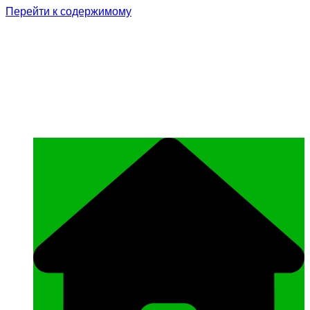
Перейти к содержимому
Родина Героя
Официальный сайт газеты Курчалоевского
муниципального района Чеченской
Республики «Родина Героя»