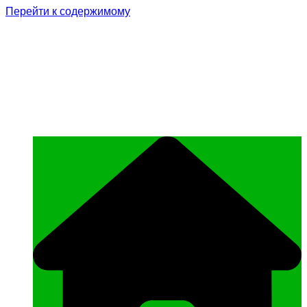
Перейти к содержимому
Родина Героя
Официальный сайт газеты Курчалоевского
муниципального района Чеченской
Республики «Родина Героя»