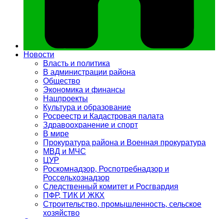
Новости
Власть и политика
В администрации района
Общество
Экономика и финансы
Нацпроекты
Культура и образование
Росреестр и Кадастровая палата
Здравоохранение и спорт
В мире
Прокуратура района и Военная прокуратура
МВД и МЧС
ЦУР
Роскомнадзор, Роспотребнадзор и
Россельхознадзор
Следственный комитет и Росгвардия
ПФР, ТИК И ЖКХ
Строительство, промышленность, сельское
хозяйство