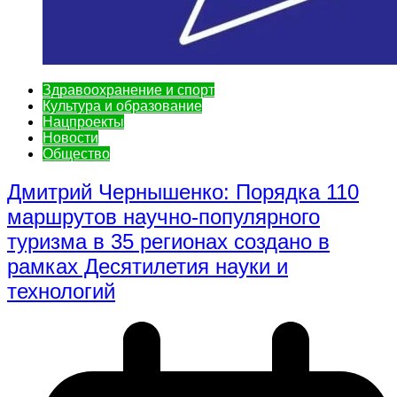
Здравоохранение и спорт
Культура и образование
Нацпроекты
Новости
Общество
Дмитрий Чернышенко: Порядка 110
маршрутов научно-популярного
туризма в 35 регионах создано в
рамках Десятилетия науки и
технологий