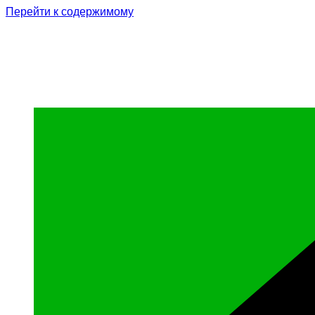
Перейти к содержимому
Родина Героя
Официальный сайт газеты Курчалоевского мун