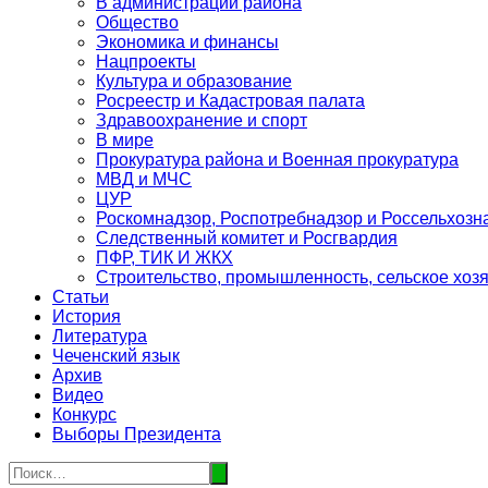
В администрации района
Общество
Экономика и финансы
Нацпроекты
Культура и образование
Росреестр и Кадастровая палата
Здравоохранение и спорт
В мире
Прокуратура района и Военная прокуратура
МВД и МЧС
ЦУР
Роскомнадзор, Роспотребнадзор и Россельхозн
Следственный комитет и Росгвардия
ПФР, ТИК И ЖКХ
Строительство, промышленность, сельское хоз
Статьи
История
Литература
Чеченский язык
Архив
Видео
Конкурс
Выборы Президента