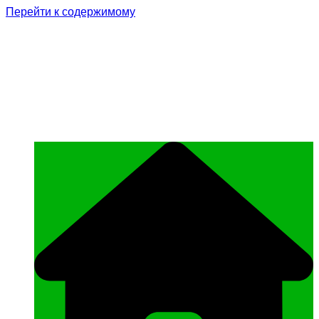
Перейти к содержимому
Родина Героя
Официальный сайт газеты Курчалоевского
муниципального района Чеченской
Республики «Родина Героя»