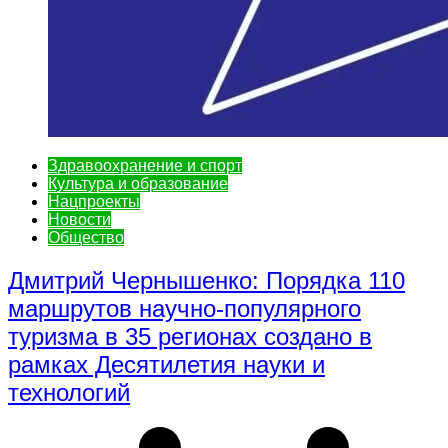
Здравоохранение и спорт
Культура и образование
Нацпроекты
Новости
Общество
Дмитрий Чернышенко: Порядка 110
маршрутов научно-популярного
туризма в 35 регионах создано в
рамках Десятилетия науки и
технологий