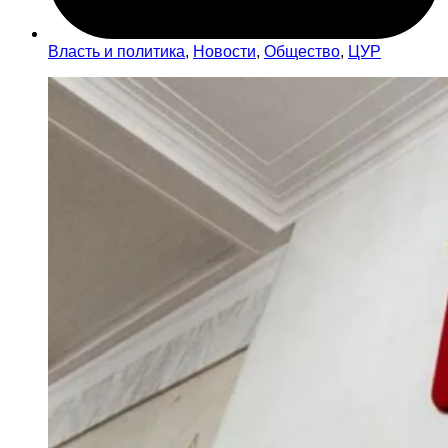
Власть и политика
,
Новости
,
Общество
,
ЦУР