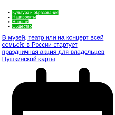
Культура и образование
Нацпроекты
Новости
Общество
В музей, театр или на концерт всей
семьей: в России стартует
праздничная акция для владельцев
Пушкинской карты