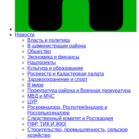
Новости
Власть и политика
В администрации района
Общество
Экономика и финансы
Нацпроекты
Культура и образование
Росреестр и Кадастровая палата
Здравоохранение и спорт
В мире
Прокуратура района и Военная прокуратура
МВД и МЧС
ЦУР
Роскомнадзор, Роспотребнадзор и
Россельхознадзор
Следственный комитет и Росгвардия
ПФР, ТИК И ЖКХ
Строительство, промышленность, сельское
хозяйство