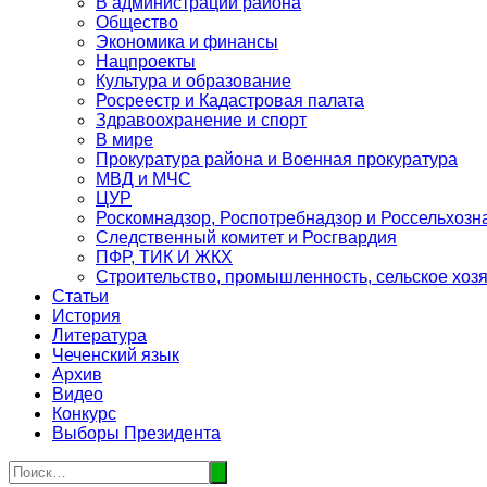
В администрации района
Общество
Экономика и финансы
Нацпроекты
Культура и образование
Росреестр и Кадастровая палата
Здравоохранение и спорт
В мире
Прокуратура района и Военная прокуратура
МВД и МЧС
ЦУР
Роскомнадзор, Роспотребнадзор и Россельхозн
Следственный комитет и Росгвардия
ПФР, ТИК И ЖКХ
Строительство, промышленность, сельское хоз
Статьи
История
Литература
Чеченский язык
Архив
Видео
Конкурс
Выборы Президента