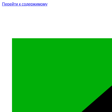
Перейти к содержимому
Родина Героя
Официальный сайт газеты Курчалоевского мун