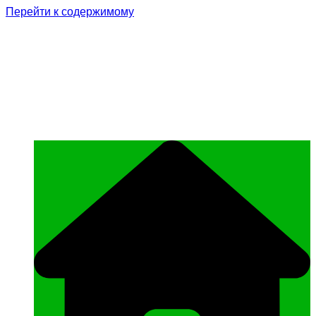
Перейти к содержимому
Родина Героя
Официальный сайт газеты Курчалоевского
муниципального района Чеченской
Республики «Родина Героя»