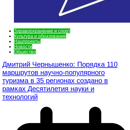
Здравоохранение и спорт
Культура и образование
Нацпроекты
Новости
Общество
Дмитрий Чернышенко: Порядка 110
маршрутов научно-популярного
туризма в 35 регионах создано в
рамках Десятилетия науки и
технологий