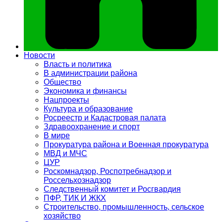
Новости
Власть и политика
В администрации района
Общество
Экономика и финансы
Нацпроекты
Культура и образование
Росреестр и Кадастровая палата
Здравоохранение и спорт
В мире
Прокуратура района и Военная прокуратура
МВД и МЧС
ЦУР
Роскомнадзор, Роспотребнадзор и
Россельхознадзор
Следственный комитет и Росгвардия
ПФР, ТИК И ЖКХ
Строительство, промышленность, сельское
хозяйство