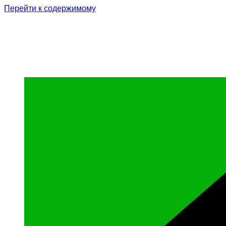
Перейти к содержимому
Родина Героя
Официальный сайт газеты Курчалоевского мун