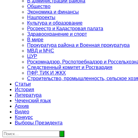
В администрации района
Общество
Экономика и финансы
Нацпроекты
Культура и образование
Росреестр и Кадастровая палата
Здравоохранение и спорт
В мире
Прокуратура района и Военная прокуратура
МВД и МЧС
ЦУР
Роскомнадзор, Роспотребнадзор и Россельхозн
Следственный комитет и Росгвардия
ПФР, ТИК И ЖКХ
Строительство, промышленность, сельское хоз
Статьи
История
Литература
Чеченский язык
Архив
Видео
Конкурс
Выборы Президента