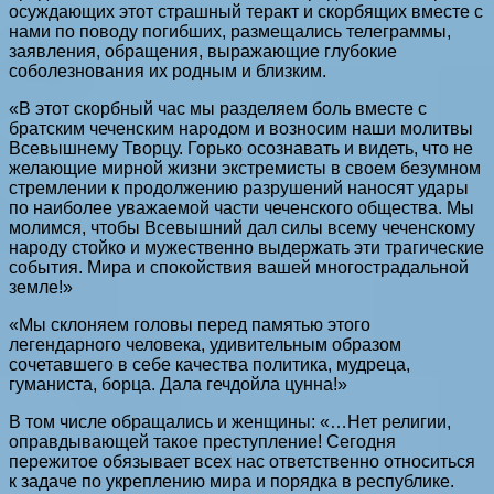
осуждающих этот страшный теракт и скорбящих вместе с
нами по поводу погибших, размещались телеграммы,
заявления, обращения, выражающие глубокие
соболезнования их родным и близким.
«В этот скорбный час мы разделяем боль вместе с
братским чеченским народом и возносим наши молитвы
Всевышнему Творцу. Горько осознавать и видеть, что не
желающие мирной жизни экстремисты в своем безумном
стремлении к продолжению разрушений наносят удары
по наиболее уважаемой части чеченского общества. Мы
молимся, чтобы Всевышний дал силы всему чеченскому
народу стойко и мужественно выдержать эти трагические
события. Мира и спокойствия вашей многострадальной
земле!»
«Мы склоняем головы перед памятью этого
легендарного человека, удивительным образом
сочетавшего в себе качества политика, мудреца,
гуманиста, борца. Дала гечдойла цунна!»
В том числе обращались и женщины: «…Нет религии,
оправдывающей такое преступление! Сегодня
пережитое обязывает всех нас ответственно относиться
к задаче по укреплению мира и порядка в республике.