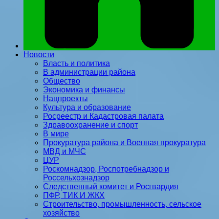
Новости
Власть и политика
В администрации района
Общество
Экономика и финансы
Нацпроекты
Культура и образование
Росреестр и Кадастровая палата
Здравоохранение и спорт
В мире
Прокуратура района и Военная прокуратура
МВД и МЧС
ЦУР
Роскомнадзор, Роспотребнадзор и
Россельхознадзор
Следственный комитет и Росгвардия
ПФР, ТИК И ЖКХ
Строительство, промышленность, сельское
хозяйство