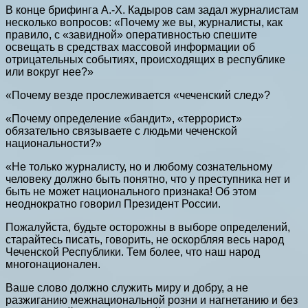
В конце брифинга А.-Х. Кадыров сам задал журналистам
несколько вопросов: «Почему же вы, журналисты, как
правило, с «завидной» оперативностью спешите
освещать в средствах массовой информации об
отрицательных событиях, происходящих в республике
или вокруг нее?»
«Почему везде прослеживается «чеченский след»?
«Почему определение «бандит», «террорист»
обязательно связываете с людьми чеченской
национальности?»
«Не только журналисту, но и любому сознательному
человеку должно быть понятно, что у преступника нет и
быть не может национального признака! Об этом
неоднократно говорил Президент России.
Пожалуйста, будьте осторожны в выборе определений,
старайтесь писать, говорить, не оскорбляя весь народ
Чеченской Республики. Тем более, что наш народ
многонационален.
Ваше слово должно служить миру и добру, а не
разжиганию межнациональной розни и нагнетанию и без