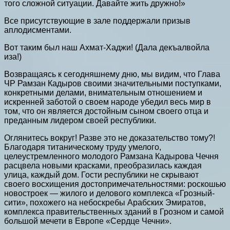
того сложной ситуации. Давайте жить дружно!»
Все присутствующие в зале поддержали призыв
аплодисментами.
Вот таким был наш Ахмат-Хаджи! (Дала декъалвойла
иза!)
Возвращаясь к сегодняшнему дню, мы видим, что Глава
ЧР Рамзан Кадыров своими значительными поступками,
конкретными делами, внимательным отношением и
искренней заботой о своем народе убедил весь мир в
том, что он является достойным сыном своего отца и
преданным лидером своей республики.
Оглянитесь вокруг! Разве это не доказательство тому?!
Благодаря титаническому труду умелого,
целеустремленного молодого Рамзана Кадырова Чечня
расцвела новыми красками, преобразилась каждая
улица, каждый дом. Гости республики не скрывают
своего восхищения достопримечательностями: роскошью
новостроек — жилого и делового комплекса «Грозный-
сити», похожего на небоскребы Арабских Эмиратов,
комплекса правительственных зданий в Грозном и самой
большой мечети в Европе «Сердце Чечни».