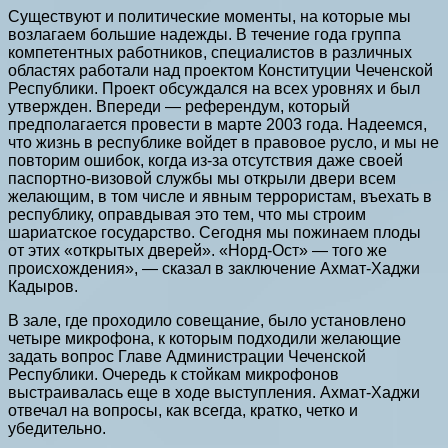
Существуют и политические моменты, на которые мы
возлагаем большие надежды. В течение года группа
компетентных работников, специалистов в различных
областях работали над проектом Конституции Чеченской
Республики. Проект обсуждался на всех уровнях и был
утвержден. Впереди — референдум, который
предполагается провести в марте 2003 года. Надеемся,
что жизнь в республике войдет в правовое русло, и мы не
повторим ошибок, когда из-за отсутствия даже своей
паспортно-визовой службы мы открыли двери всем
желающим, в том числе и явным террористам, въехать в
республику, оправдывая это тем, что мы строим
шариатское государство. Сегодня мы пожинаем плоды
от этих «открытых дверей». «Норд-Ост» — того же
происхождения», — сказал в заключение Ахмат-Хаджи
Кадыров.
В зале, где проходило совещание, было установлено
четыре микрофона, к которым подходили желающие
задать вопрос Главе Администрации Чеченской
Республики. Очередь к стойкам микрофонов
выстраивалась еще в ходе выступления. Ахмат-Хаджи
отвечал на вопросы, как всегда, кратко, четко и
убедительно.