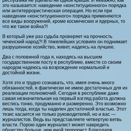
республики не уцелело ни одной крыши. И неважно, как
это называется: наведение «конституционного» порядка
или антитеррористическая операция. Но если при
наведении «конституционного» порядка применяются
все виды вооружений, кроме космических и ядерных, то
что же такое война?!
В который уже раз судьба проверяет на прочность
чеченский народ?! В тяжелейших условиях он поднимает
разрушенное хозяйство, живет, надеясь на лучшее.
Два с половиной года я, находясь на высшем
государственном посту в республике, вместе со своим
народом надеюсь на возрождение нормальной и
достойной жизни.
Хотя это и трудно сознавать, что, имея очень много
обязанностей, я фактически не имею достаточных для их
реализации полномочий. Сегодня в республике даже
самая незначительная на первый взгляд работа должна
вестись тонко, продуманно и размеренно. Это возможно
лишь тогда, когда ты наделен достаточной властью. Этот
тезис касается не только руководителей, но и вас —
журналистов. Ведь вы представляете четвертую ветвь
власти. Порою один журналист может навредить
обществу больше, чем иной террорист. Благодаря