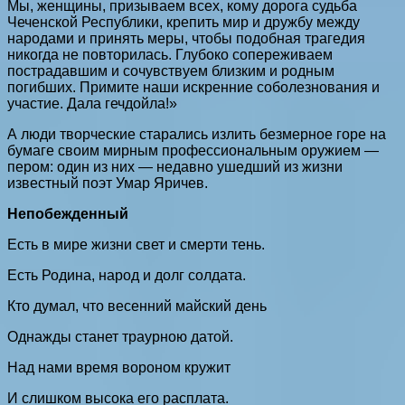
Мы, женщины, призываем всех, кому дорога судьба
Чеченской Республики, крепить мир и дружбу между
народами и принять меры, чтобы подобная трагедия
никогда не повторилась. Глубоко сопереживаем
пострадавшим и сочувствуем близким и родным
погибших. Примите наши искренние соболезнования и
участие. Дала гечдойла!»
А люди творческие старались излить безмерное горе на
бумаге своим мирным профессиональным оружием —
пером: один из них — недавно ушедший из жизни
известный поэт Умар Яричев.
Непобежденный
Есть в мире жизни свет и смерти тень.
Есть Родина, народ и долг солдата.
Кто думал, что весенний майский день
Однажды станет траурною датой.
Над нами время вороном кружит
И слишком высока его расплата.