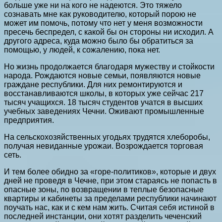
больше уже ни на кого не надеются. Это тяжело
сознавать мне как руководителю, который порою не
может им помочь, потому что нет у меня возможности
пресечь беспредел, с какой бы он стороны ни исходил. А
другого адреса, куда можно было бы обратиться за
помощью, у людей, к сожалению, пока нет.
Но жизнь продолжается благодаря мужеству и стойкости
народа. Рождаются новые семьи, появляются новые
граждане республики. Для них ремонтируются и
восстанавливаются школы, в которых уже сейчас 217
тысяч учащихся. 18 тысяч студентов учатся в высших
учебных заведениях Чечни. Оживают промышленные
предприятия.
На сельскохозяйственных угодьях трудятся хлеборобы,
получая невиданные урожаи. Возрождается торговая
сеть.
И тем более обидно за «горе-политиков», которые и двух
дней не проведя в Чечне, при этом стараясь не попасть в
опасные зоны, по возвращении в теплые безопасные
квартиры и кабинеты за пределами республики начинают
поучать нас, как и с кем нам жить. Считая себя истиной в
последней инстанции, они хотят разделить чеченский