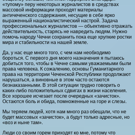
«тупому» перу некоторых журналистов в средствах
массовой информации проходят материалы
античеченского содержания, несущие в себе ярко
выраженный националистический настрой. Задача
профессиональных журналистов — объективно отражать
действительность, старясь не навредить людям. Нужно
помочь народу Чечни сохранить пока еще хрупкие ростки
мира и стабильности на нашей земле.
Да, у нас еще много того, с чем нам необходимо
бороться. С первого дня моего назначения я пытаюсь
добиться того, чтобы в Чечне самыми уважаемыми были
права человека. К сожалению, основы Гуманитарного
права на территории Чеченской Республики продолжают
нарушаться, а виновные в этом часто остаются
безнаказанными. В этой ситуации трудно говорить о
каких-либо положительных сдвигах в жизни населения.
Все хорошее исчезает после очередных «зачисток».
Остаются боль и обида, помноженные на горе и слезы.
Мы теряем людей, хотя нам много раз обещали, что не
будет массовых «зачисток», а будут только адресные, но
«воз и ныне там».
Люди со своим горем приходят ко мне, потому что