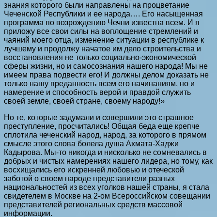
знания которого были направлены на процветание
Чеченской Республики и ее народа…. Его насыщенная
программа по возрождению Чечни известна всем. И я
приложу все свои силы на воплощение стремлений и
чаяний моего отца, изменение ситуации в республике к
лучшему и продолжу начатое им дело строительства и
восстановления не только социально-экономической
сферы жизни, но и самосознания нашего народа! Мы не
имеем права подвести его! И должны делом доказать не
только нашу преданность всем его начинаниям, но и
намерение и способность верой и правдой служить
своей земле, своей стране, своему народу!»
Но те, которые задумали и совершили это страшное
преступление, просчитались! Общая беда еще крепче
сплотила чеченский народ, народ, за которого в прямом
смысле этого слова болела душа Ахмата-Хаджи
Кадырова. Мы-то никогда и нисколько не сомневались в
добрых и чистых намерениях нашего лидера, но тому, как
восхищались его искренней любовью и отеческой
заботой о своем народе представители разных
национальностей из всех уголков нашей страны, я стала
свидетелем в Москве на 2-ом Всероссийском совещании
представителей региональных средств массовой
информации.