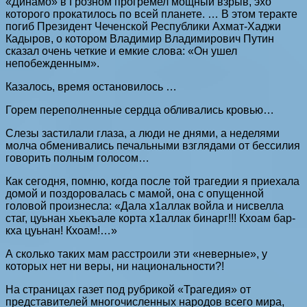
«Динамо» в Грозном прогремел мощный взрыв, эхо
которого прокатилось по всей планете. … В этом теракте
погиб Президент Чеченской Республики Ахмат-Хаджи
Кадыров, о котором Владимир Владимирович Путин
сказал очень четкие и емкие слова: «Он ушел
непобежденным».
Казалось, время остановилось …
Горем переполненные сердца обливались кровью…
Слезы застилали глаза, а люди не днями, а неделями
молча обменивались печальными взглядами от бессилия
говорить полным голосом…
Как сегодня, помню, когда после той трагедии я приехала
домой и поздоровалась с мамой, она с опущенной
головой произнесла: «Дала х1аллак войла и нисвелла
стаг, цуьнан хьекъале корта х1аллак бинарг!!! Кхоам бар-
кха цуьнан! Кхоам!…»
А сколько таких мам расстроили эти «неверные», у
которых нет ни веры, ни национальности?!
На страницах газет под рубрикой «Трагедия» от
представителей многочисленных народов всего мира,