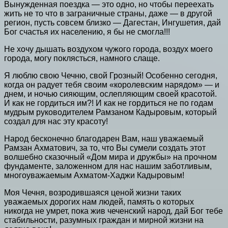
Вынужденная поездка — это одно, но чтобы переехать
жить не то что в заграничные страны, даже — в другой
регион, пусть совсем близко — Дагестан, Ингушетия, дай
Бог счастья их населению, я бы не смогла!!!
Не хочу дышать воздухом чужого города, воздух моего
города, могу поклясться, намного слаще.
Я люблю свою Чечню, свой Грозный! Особенно сегодня,
когда он радует тебя своим «королевским нарядом» — и
днем, и ночью сияющим, ослепляющим своей красотой.
И как не гордиться им?! И как не гордиться не по годам
мудрым руководителем Рамзаном Кадыровым, который
создал для нас эту красоту!
Народ бесконечно благодарен Вам, наш уважаемый
Рамзан Ахматович, за то, что Вы сумели создать этот
волшебно сказочный «Дом мира и дружбы» на прочном
фундаменте, заложенном для нас нашим заботливым,
многоуважаемым Ахматом-Хаджи Кадыровым!
Моя Чечня, возродившаяся ценой жизни таких
уважаемых дорогих нам людей, память о которых
никогда не умрет, пока жив чеченский народ, дай Бог тебе
стабильности, разумных граждан и мирной жизни на