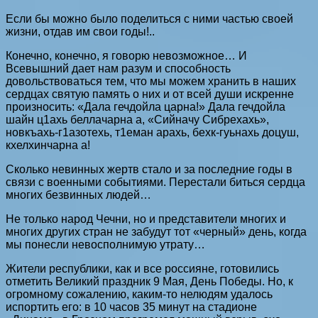
Если бы можно было поделиться с ними частью своей
жизни, отдав им свои годы!..
Конечно, конечно, я говорю невозможное… И
Всевышний дает нам разум и способность
довольствоваться тем, что мы можем хранить в наших
сердцах святую память о них и от всей души искренне
произносить: «Дала гечдойла царна!» Дала гечдойла
шайн ц1ахь беллачарна а, «Сийначу Сибрехахь»,
новкъахь-г1азотехь, т1еман арахь, бехк-гуьнахь доцуш,
кхелхинчарна а!
Сколько невинных жертв стало и за последние годы в
связи с военными событиями. Перестали биться сердца
многих безвинных людей…
Не только народ Чечни, но и представители многих и
многих других стран не забудут тот «черный» день, когда
мы понесли невосполнимую утрату…
Жители республики, как и все россияне, готовились
отметить Великий праздник 9 Мая, День Победы. Но, к
огромному сожалению, каким-то нелюдям удалось
испортить его: в 10 часов 35 минут на стадионе