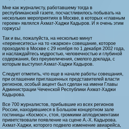
Мне как журналисту, работавшему тогда в
республиканской газете, посчастливилось побывать на
нескольких мероприятиях в Москве, в которых «главным
героем» являлся Ахмат-Хаджи Кадыров. И я очень этим
горжусь!
Так и вы, пожалуйста, на несколько минут
«перенеситесь» на то «жаркое» совещание, которое
проходило в Москве с 29 ноября по 1 декабря 2002 года,
и наслаждайтесь мудростью, человечностью и глубиной
содержания, без преувеличения, смелого доклада, с
которым выступил Ахмат-Хаджи Кадыров.
Следует отметить, что еще в начале работы совещания,
при оглашении приглашенных представителей власти
регионов, особый акцент был сделан на имени Главы
Администрации Чеченской Республики Ахмат-Хаджи
Кадырова.
Все 700 журналистов, прибывшие из всех регионов
России, находившиеся в Большом концертном зале
гостиницы «Космос», стоя, громкими аплодисментами
приветствовали появление на сцене А.-Х. Кадырова.
Ахмат-Хаджи, которого подвело изменение авиарейса,