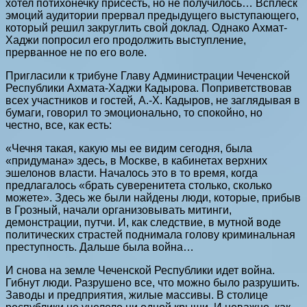
хотел потихонечку присесть, но не получилось… Всплеск
эмоций аудитории прервал предыдущего выступающего,
который решил закруглить свой доклад. Однако Ахмат-
Хаджи попросил его продолжить выступление,
прерванное не по его воле.
Пригласили к трибуне Главу Администрации Чеченской
Республики Ахмата-Хаджи Кадырова. Поприветствовав
всех участников и гостей, А.-Х. Кадыров, не заглядывая в
бумаги, говорил то эмоционально, то спокойно, но
честно, все, как есть:
«Чечня такая, какую мы ее видим сегодня, была
«придумана» здесь, в Москве, в кабинетах верхних
эшелонов власти. Началось это в то время, когда
предлагалось «брать суверенитета столько, сколько
можете». Здесь же были найдены люди, которые, прибыв
в Грозный, начали организовывать митинги,
демонстрации, путчи. И, как следствие, в мутной воде
политических страстей поднимала голову криминальная
преступность. Дальше была война…
И снова на земле Чеченской Республики идет война.
Гибнут люди. Разрушено все, что можно было разрушить.
Заводы и предприятия, жилые массивы. В столице