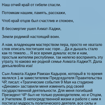
Наш отчий край от гибели спасли.
Потомкам нашим, память, расскажи,
Чтоб край отцов был счастлив и спокоен,
В бессмертие ушел Ахмат-Хаджи,
Земли родимой настоящий воин.
А нам, владеющим мастерством пера, просто не хватало
слов описать постигшее нас горе… Да и дышать стало
как-то тяжело… Я все время думала: если и нам,
простым жителям республики, так нелегко воспринять эту
утрату, то каково же родной семье Ахмата-Хаджи?!. Дала
декъалвойла иза!
Сын Ахмата-Хаджи Рамзан Кадыров, который в то время
являлся 1-м заместителем Председателя Правительства
ЧР, писал: «Трагические события 9 Мая на стадионе
«Динамо» заставили меня изменить род своей
государственной деятельности. Для меня погибший
Президент ЧР был не только руководителем, но и Отцом,
и Учителем. В непосредственной жизни и работе с ним я
постигал мудрость политического деятеля, все силы и