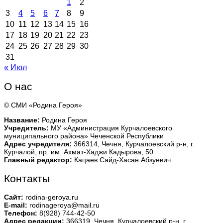
1
2
3
4
5
6
7
8
9
10
11
12
13
14
15
16
17
18
19
20
21
22
23
24
25
26
27
28
29
30
31
« Июл
О нас
© СМИ «Родина Героя»
Название:
Родина Героя
Учредитель:
МУ «Администрация Курчалоевского
муниципального района» Чеченской Республики
Адрес учредителя:
366314, Чечня, Курчалоевский р-н, г.
Курчалой, пр. им. Ахмат-Хаджи Кадырова, 50
Главный редактор:
Кацаев Сайд-Хасан Абзуевич
Контакты
Сайт:
rodina-geroya.ru
E-mail:
rodinageroya@mail.ru
Телефон:
8(928) 744-42-50
Адрес редакции:
366319, Чечня, Курчалоевский р-н, г.