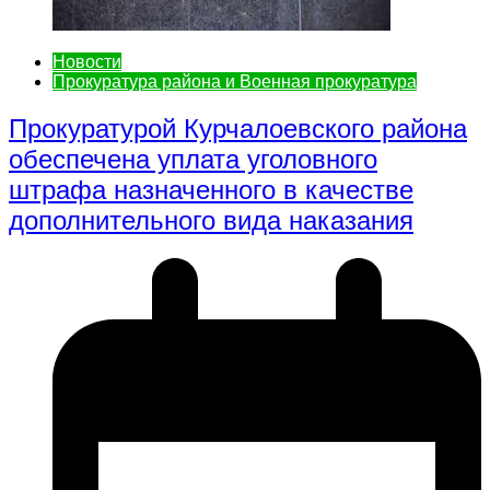
Новости
Прокуратура района и Военная прокуратура
Прокуратурой Курчалоевского района
обеспечена уплата уголовного
штрафа назначенного в качестве
дополнительного вида наказания