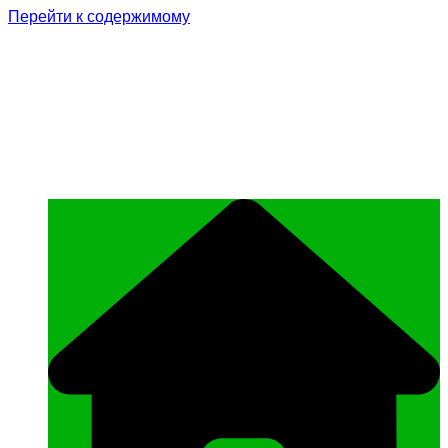
Перейти к содержимому
Родина Героя
Официальный сайт газеты Курчалоевского
муниципального района Чеченской
Республики «Родина Героя»