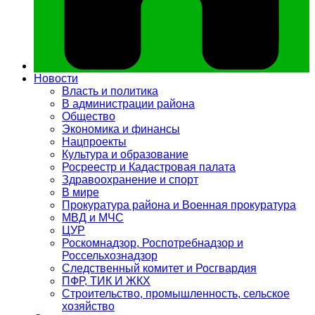
Новости
Власть и политика
В администрации района
Общество
Экономика и финансы
Нацпроекты
Культура и образование
Росреестр и Кадастровая палата
Здравоохранение и спорт
В мире
Прокуратура района и Военная прокуратура
МВД и МЧС
ЦУР
Роскомнадзор, Роспотребнадзор и
Россельхознадзор
Следственный комитет и Росгвардия
ПФР, ТИК И ЖКХ
Строительство, промышленность, сельское
хозяйство