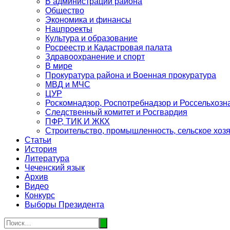
В администрации района
Общество
Экономика и финансы
Нацпроекты
Культура и образование
Росреестр и Кадастровая палата
Здравоохранение и спорт
В мире
Прокуратура района и Военная прокуратура
МВД и МЧС
ЦУР
Роскомнадзор, Роспотребнадзор и Россельхозн
Следственный комитет и Росгвардия
ПФР, ТИК И ЖКХ
Строительство, промышленность, сельское хоз
Статьи
История
Литература
Чеченский язык
Архив
Видео
Конкурс
Выборы Президента