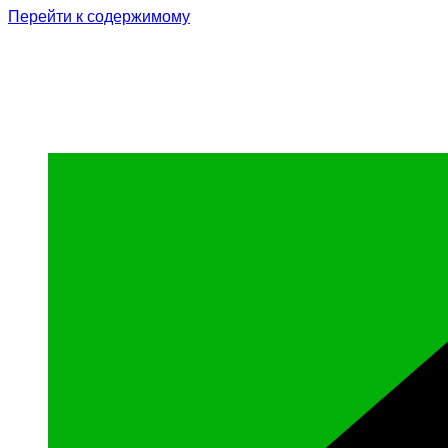
Перейти к содержимому
Родина Героя
Официальный сайт газеты Курчалоевского мун