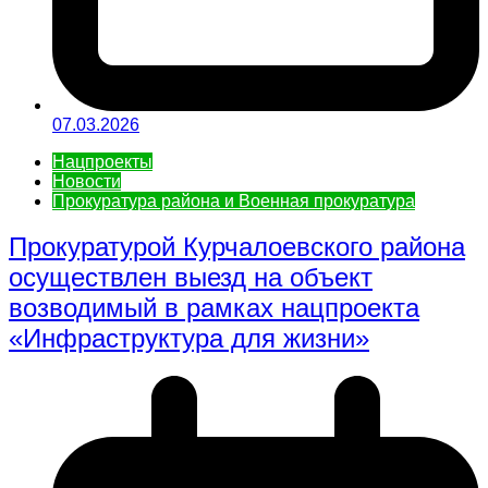
07.03.2026
Нацпроекты
Новости
Прокуратура района и Военная прокуратура
Прокуратурой Курчалоевского района
осуществлен выезд на объект
возводимый в рамках нацпроекта
«Инфраструктура для жизни»