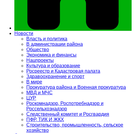
Новости
Власть и политика
В администрации района
Общество
Экономика и финансы
Нацпроекты
Культура и образование
Росреестр и Кадастровая палата
Здравоохранение и спорт
В мире
Прокуратура района и Военная прокуратура
МВД и МЧС
ЦУР
Роскомнадзор, Роспотребнадзор и
Россельхознадзор
Следственный комитет и Росгвардия
ПФР, ТИК И ЖКХ
Строительство, промышленность, сельское
хозяйство