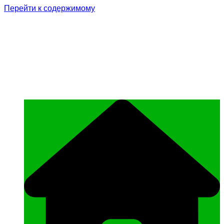
Перейти к содержимому
Родина Героя
Официальный сайт газеты Курчалоевского
муниципального района Чеченской
Республики «Родина Героя»