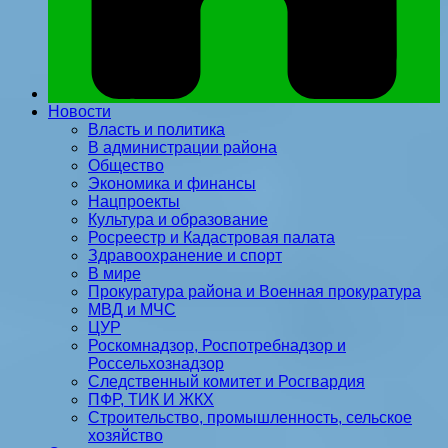
Новости
Власть и политика
В администрации района
Общество
Экономика и финансы
Нацпроекты
Культура и образование
Росреестр и Кадастровая палата
Здравоохранение и спорт
В мире
Прокуратура района и Военная прокуратура
МВД и МЧС
ЦУР
Роскомнадзор, Роспотребнадзор и
Россельхознадзор
Следственный комитет и Росгвардия
ПФР, ТИК И ЖКХ
Строительство, промышленность, сельское
хозяйство