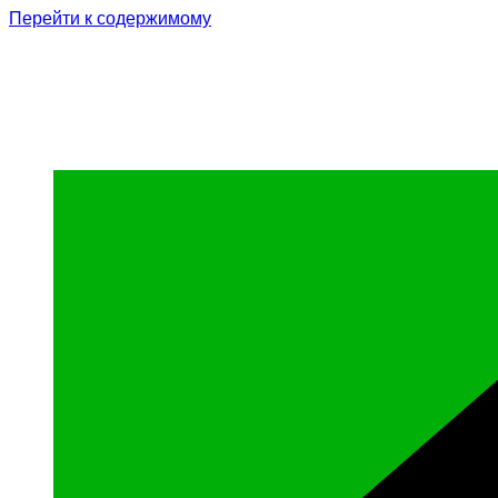
Перейти к содержимому
Родина Героя
Официальный сайт газеты Курчалоевского мун