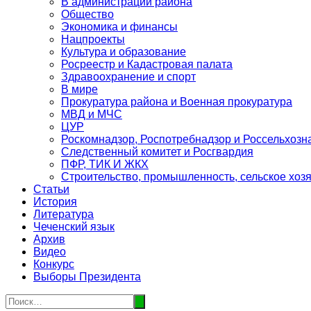
В администрации района
Общество
Экономика и финансы
Нацпроекты
Культура и образование
Росреестр и Кадастровая палата
Здравоохранение и спорт
В мире
Прокуратура района и Военная прокуратура
МВД и МЧС
ЦУР
Роскомнадзор, Роспотребнадзор и Россельхозн
Следственный комитет и Росгвардия
ПФР, ТИК И ЖКХ
Строительство, промышленность, сельское хоз
Статьи
История
Литература
Чеченский язык
Архив
Видео
Конкурс
Выборы Президента