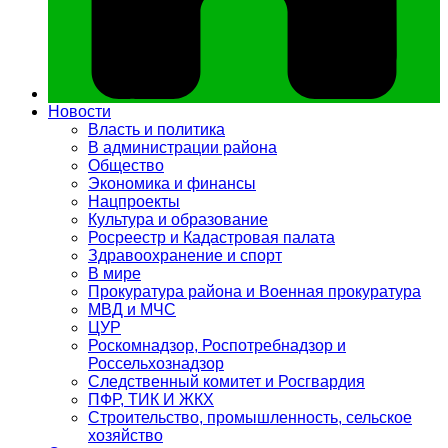
Новости
Власть и политика
В администрации района
Общество
Экономика и финансы
Нацпроекты
Культура и образование
Росреестр и Кадастровая палата
Здравоохранение и спорт
В мире
Прокуратура района и Военная прокуратура
МВД и МЧС
ЦУР
Роскомнадзор, Роспотребнадзор и
Россельхознадзор
Следственный комитет и Росгвардия
ПФР, ТИК И ЖКХ
Строительство, промышленность, сельское
хозяйство