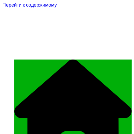
Перейти к содержимому
Родина Героя
Официальный сайт газеты Курчалоевского
муниципального района Чеченской
Республики «Родина Героя»