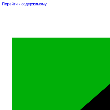
Перейти к содержимому
Родина Героя
Официальный сайт газеты Курчалоевского мун