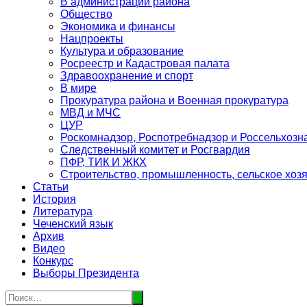
В администрации района
Общество
Экономика и финансы
Нацпроекты
Культура и образование
Росреестр и Кадастровая палата
Здравоохранение и спорт
В мире
Прокуратура района и Военная прокуратура
МВД и МЧС
ЦУР
Роскомнадзор, Роспотребнадзор и Россельхозн
Следственный комитет и Росгвардия
ПФР, ТИК И ЖКХ
Строительство, промышленность, сельское хоз
Статьи
История
Литература
Чеченский язык
Архив
Видео
Конкурс
Выборы Президента