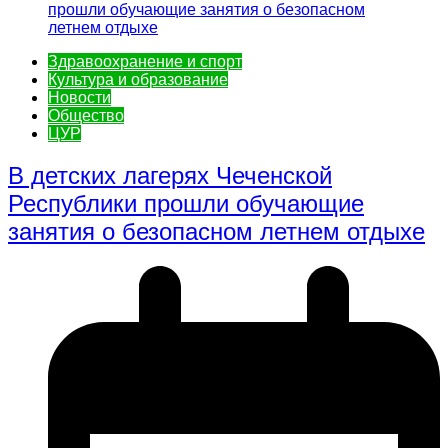
Здравоохранение и спорт
Культура и образование
Новости
Общество
ЦУР
В детских лагерях Чеченской
Республики прошли обучающие
занятия о безопасном летнем отдыхе