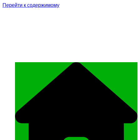
Перейти к содержимому
Родина Героя
Официальный сайт газеты Курчалоевского
муниципального района Чеченской
Республики «Родина Героя»