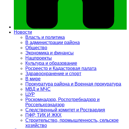
Новости
Власть и политика
В администрации района
Общество
Экономика и финансы
Нацпроекты
Культура и образование
Росреестр и Кадастровая палата
Здравоохранение и спорт
В мире
Прокуратура района и Военная прокуратура
МВД и МЧС
ЦУР
Роскомнадзор, Роспотребнадзор и
Россельхознадзор
Следственный комитет и Росгвардия
ПФР, ТИК И ЖКХ
Строительство, промышленность, сельское
хозяйство