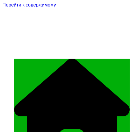
Перейти к содержимому
Родина Героя
Официальный сайт газеты Курчалоевского
муниципального района Чеченской
Республики «Родина Героя»