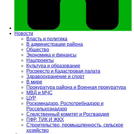
Новости
Власть и политика
В администрации района
Общество
Экономика и финансы
Нацпроекты
Культура и образование
Росреестр и Кадастровая палата
Здравоохранение и спорт
В мире
Прокуратура района и Военная прокуратура
МВД и МЧС
ЦУР
Роскомнадзор, Роспотребнадзор и
Россельхознадзор
Следственный комитет и Росгвардия
ПФР, ТИК И ЖКХ
Строительство, промышленность, сельское
хозяйство