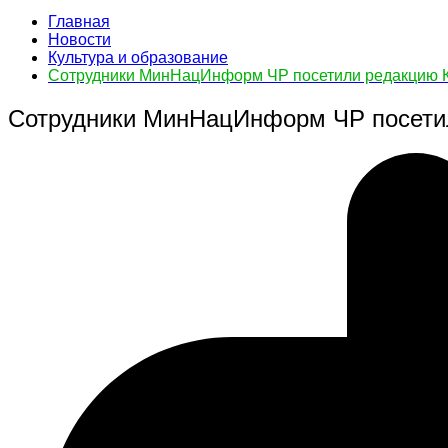
Главная
Новости
Культура и образование
Сотрудники МинНацИнформ ЧР посетили редакцию К
Сотрудники МинНацИнформ ЧР посетил