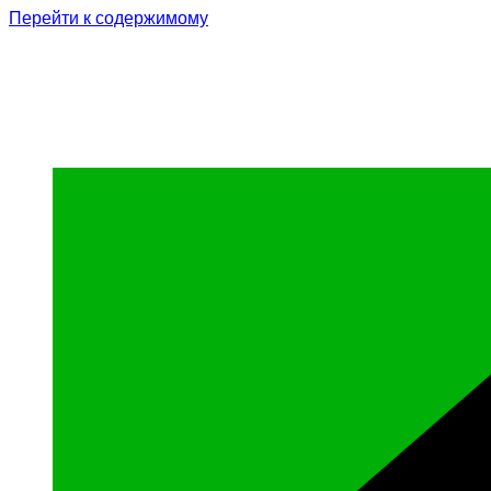
Перейти к содержимому
Родина Героя
Официальный сайт газеты Курчалоевского мун