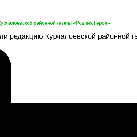
урчалоевской районной газеты «Родина Героя»
и редакцию Курчалоевской районной га