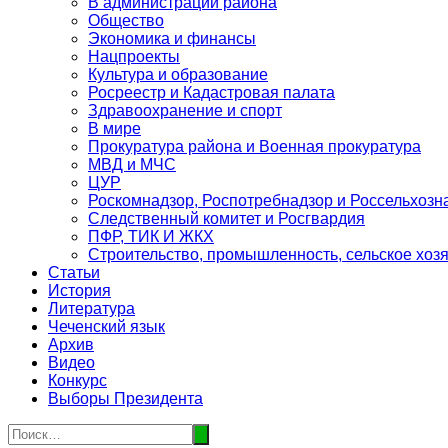
В администрации района
Общество
Экономика и финансы
Нацпроекты
Культура и образование
Росреестр и Кадастровая палата
Здравоохранение и спорт
В мире
Прокуратура района и Военная прокуратура
МВД и МЧС
ЦУР
Роскомнадзор, Роспотребнадзор и Россельхозн
Следственный комитет и Росгвардия
ПФР, ТИК И ЖКХ
Строительство, промышленность, сельское хоз
Статьи
История
Литература
Чеченский язык
Архив
Видео
Конкурс
Выборы Президента