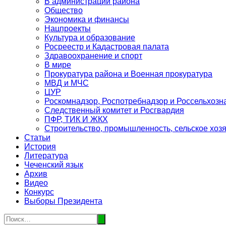
В администрации района
Общество
Экономика и финансы
Нацпроекты
Культура и образование
Росреестр и Кадастровая палата
Здравоохранение и спорт
В мире
Прокуратура района и Военная прокуратура
МВД и МЧС
ЦУР
Роскомнадзор, Роспотребнадзор и Россельхозн
Следственный комитет и Росгвардия
ПФР, ТИК И ЖКХ
Строительство, промышленность, сельское хоз
Статьи
История
Литература
Чеченский язык
Архив
Видео
Конкурс
Выборы Президента