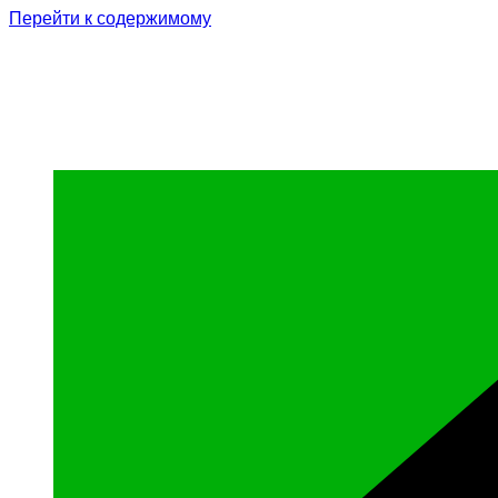
Перейти к содержимому
Родина Героя
Официальный сайт газеты Курчалоевского мун