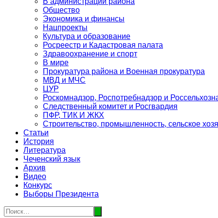
В администрации района
Общество
Экономика и финансы
Нацпроекты
Культура и образование
Росреестр и Кадастровая палата
Здравоохранение и спорт
В мире
Прокуратура района и Военная прокуратура
МВД и МЧС
ЦУР
Роскомнадзор, Роспотребнадзор и Россельхозн
Следственный комитет и Росгвардия
ПФР, ТИК И ЖКХ
Строительство, промышленность, сельское хоз
Статьи
История
Литература
Чеченский язык
Архив
Видео
Конкурс
Выборы Президента