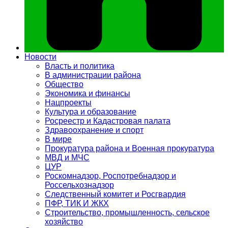
Новости
Власть и политика
В администрации района
Общество
Экономика и финансы
Нацпроекты
Культура и образование
Росреестр и Кадастровая палата
Здравоохранение и спорт
В мире
Прокуратура района и Военная прокуратура
МВД и МЧС
ЦУР
Роскомнадзор, Роспотребнадзор и
Россельхознадзор
Следственный комитет и Росгвардия
ПФР, ТИК И ЖКХ
Строительство, промышленность, сельское
хозяйство