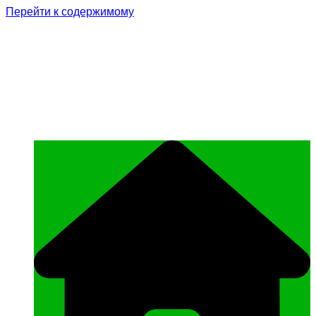
Перейти к содержимому
Родина Героя
Официальный сайт газеты Курчалоевского
муниципального района Чеченской
Республики «Родина Героя»