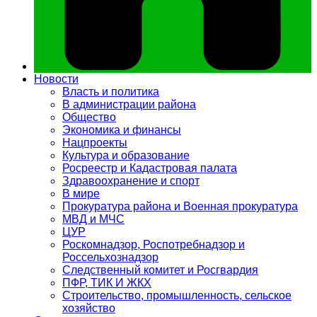
Новости
Власть и политика
В администрации района
Общество
Экономика и финансы
Нацпроекты
Культура и образование
Росреестр и Кадастровая палата
Здравоохранение и спорт
В мире
Прокуратура района и Военная прокуратура
МВД и МЧС
ЦУР
Роскомнадзор, Роспотребнадзор и
Россельхознадзор
Следственный комитет и Росгвардия
ПФР, ТИК И ЖКХ
Строительство, промышленность, сельское
хозяйство