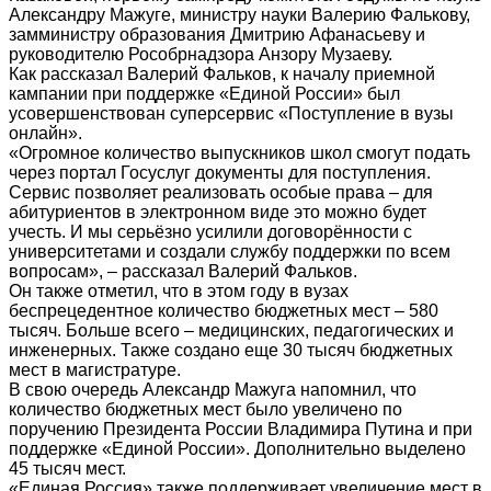
Александру Мажуге, министру науки Валерию Фалькову,
замминистру образования Дмитрию Афанасьеву и
руководителю Рособрнадзора Анзору Музаеву.
Как рассказал Валерий Фальков, к началу приемной
кампании при поддержке «Единой России» был
усовершенствован суперсервис «Поступление в вузы
онлайн».
«Огромное количество выпускников школ смогут подать
через портал Госуслуг документы для поступления.
Сервис позволяет реализовать особые права – для
абитуриентов в электронном виде это можно будет
учесть. И мы серьёзно усилили договорённости с
университетами и создали службу поддержки по всем
вопросам», – рассказал Валерий Фальков.
Он также отметил, что в этом году в вузах
беспрецедентное количество бюджетных мест – 580
тысяч. Больше всего – медицинских, педагогических и
инженерных. Также создано еще 30 тысяч бюджетных
мест в магистратуре.
В свою очередь Александр Мажуга напомнил, что
количество бюджетных мест было увеличено по
поручению Президента России Владимира Путина и при
поддержке «Единой России». Дополнительно выделено
45 тысяч мест.
«Единая Россия» также поддерживает увеличение мест в