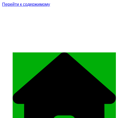
Перейти к содержимому
Родина Героя
Официальный сайт газеты Курчалоевского
муниципального района Чеченской
Республики «Родина Героя»