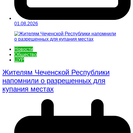
01.08.2026
Новости
Общество
ЦУР
Жителям Чеченской Республики
напомнили о разрешенных для
купания местах