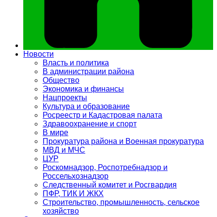
Новости
Власть и политика
В администрации района
Общество
Экономика и финансы
Нацпроекты
Культура и образование
Росреестр и Кадастровая палата
Здравоохранение и спорт
В мире
Прокуратура района и Военная прокуратура
МВД и МЧС
ЦУР
Роскомнадзор, Роспотребнадзор и
Россельхознадзор
Следственный комитет и Росгвардия
ПФР, ТИК И ЖКХ
Строительство, промышленность, сельское
хозяйство