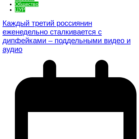
Общество
ЦУР
Каждый третий россиянин
еженедельно сталкивается с
дипфейками – поддельными видео и
аудио