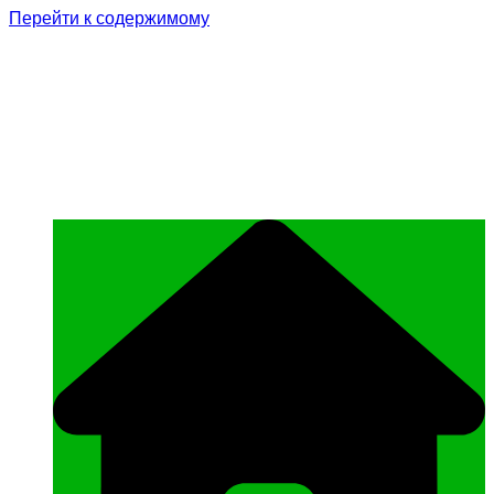
Перейти к содержимому
Родина Героя
Официальный сайт газеты Курчалоевского
муниципального района Чеченской
Республики «Родина Героя»