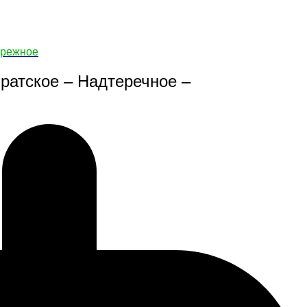
ережное
ратское – Надтеречное –