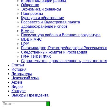
В администрации района
Общество
Экономика и финансы
Нацпроекты
Культура и образование
Росреестр и Кадастровая палата
Здравоохранение и спорт
В мире
Прокуратура района и Военная прокуратура
МВД и МЧС
ЦУР
Роскомнадзор, Роспотребнадзор и Россельхозн
Следственный комитет и Росгвардия
ПФР, ТИК И ЖКХ
Строительство, промышленность, сельское хоз
Статьи
История
Литература
Чеченский язык
Архив
Видео
Конкурс
Выборы Президента