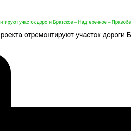
онтируют участок дороги Братское – Надтеречное – Правоб
роекта отремонтируют участок дороги Б