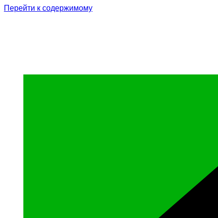
Перейти к содержимому
Родина Героя
Официальный сайт газеты Курчалоевского мун