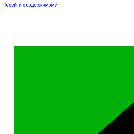
Перейти к содержимому
Родина Героя
Официальный сайт газеты Курчалоевского мун