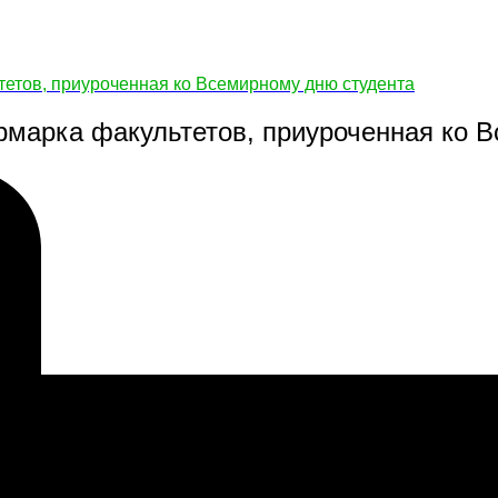
тетов, приуроченная ко Всемирному дню студента
ярмарка факультетов, приуроченная ко 