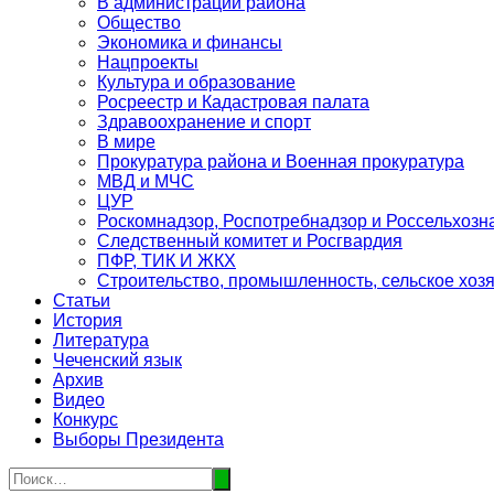
В администрации района
Общество
Экономика и финансы
Нацпроекты
Культура и образование
Росреестр и Кадастровая палата
Здравоохранение и спорт
В мире
Прокуратура района и Военная прокуратура
МВД и МЧС
ЦУР
Роскомнадзор, Роспотребнадзор и Россельхозн
Следственный комитет и Росгвардия
ПФР, ТИК И ЖКХ
Строительство, промышленность, сельское хоз
Статьи
История
Литература
Чеченский язык
Архив
Видео
Конкурс
Выборы Президента