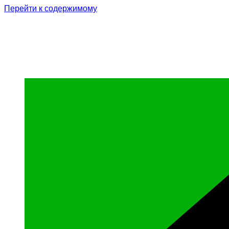
Перейти к содержимому
Родина Героя
Официальный сайт газеты Курчалоевского мун