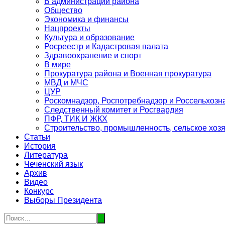
В администрации района
Общество
Экономика и финансы
Нацпроекты
Культура и образование
Росреестр и Кадастровая палата
Здравоохранение и спорт
В мире
Прокуратура района и Военная прокуратура
МВД и МЧС
ЦУР
Роскомнадзор, Роспотребнадзор и Россельхозн
Следственный комитет и Росгвардия
ПФР, ТИК И ЖКХ
Строительство, промышленность, сельское хоз
Статьи
История
Литература
Чеченский язык
Архив
Видео
Конкурс
Выборы Президента