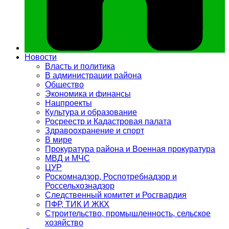
Новости
Власть и политика
В администрации района
Общество
Экономика и финансы
Нацпроекты
Культура и образование
Росреестр и Кадастровая палата
Здравоохранение и спорт
В мире
Прокуратура района и Военная прокуратура
МВД и МЧС
ЦУР
Роскомнадзор, Роспотребнадзор и
Россельхознадзор
Следственный комитет и Росгвардия
ПФР, ТИК И ЖКХ
Строительство, промышленность, сельское
хозяйство