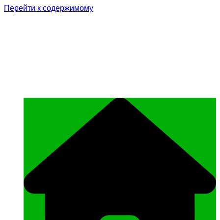
Перейти к содержимому
Родина Героя
Официальный сайт газеты Курчалоевского
муниципального района Чеченской
Республики «Родина Героя»