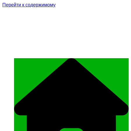
Перейти к содержимому
Родина Героя
Официальный сайт газеты Курчалоевского
муниципального района Чеченской
Республики «Родина Героя»