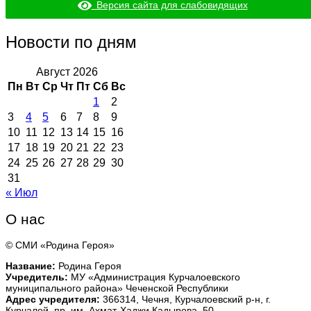
Версия сайта для слабовидящих
Новости по дням
Август 2026
Пн
Вт
Ср
Чт
Пт
Сб
Вс
1
2
3
4
5
6
7
8
9
10
11
12
13
14
15
16
17
18
19
20
21
22
23
24
25
26
27
28
29
30
31
« Июл
О нас
© СМИ «Родина Героя»
Название:
Родина Героя
Учредитель:
МУ «Администрация Курчалоевского
муниципального района» Чеченской Республики
Адрес учредителя:
366314, Чечня, Курчалоевский р-н, г.
Курчалой, пр. им. Ахмат-Хаджи Кадырова, 50