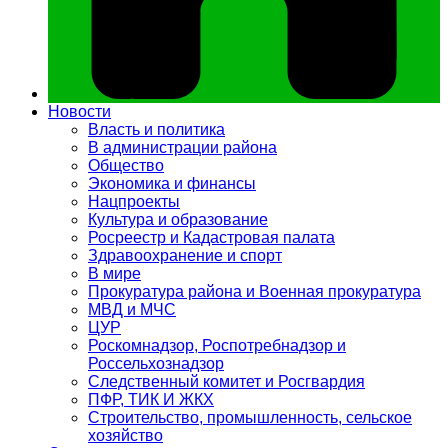
Новости
Власть и политика
В администрации района
Общество
Экономика и финансы
Нацпроекты
Культура и образование
Росреестр и Кадастровая палата
Здравоохранение и спорт
В мире
Прокуратура района и Военная прокуратура
МВД и МЧС
ЦУР
Роскомнадзор, Роспотребнадзор и
Россельхознадзор
Следственный комитет и Росгвардия
ПФР, ТИК И ЖКХ
Строительство, промышленность, сельское
хозяйство