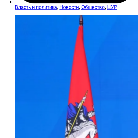
Власть и политика
,
Новости
,
Общество
,
ЦУР