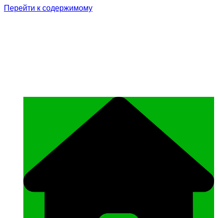
Перейти к содержимому
Родина Героя
Официальный сайт газеты Курчалоевского
муниципального района Чеченской
Республики «Родина Героя»