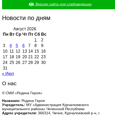
Версия сайта для слабовидящих
Новости по дням
Август 2026
Пн
Вт
Ср
Чт
Пт
Сб
Вс
1
2
3
4
5
6
7
8
9
10
11
12
13
14
15
16
17
18
19
20
21
22
23
24
25
26
27
28
29
30
31
« Июл
О нас
© СМИ «Родина Героя»
Название:
Родина Героя
Учредитель:
МУ «Администрация Курчалоевского
муниципального района» Чеченской Республики
Адрес учредителя:
366314, Чечня, Курчалоевский р-н, г.