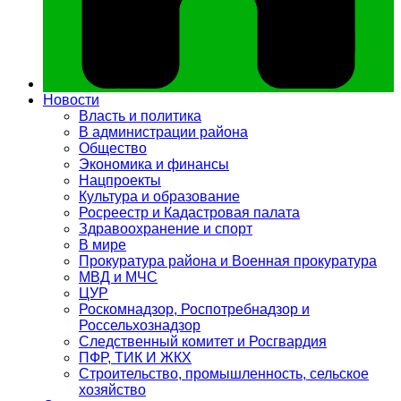
Новости
Власть и политика
В администрации района
Общество
Экономика и финансы
Нацпроекты
Культура и образование
Росреестр и Кадастровая палата
Здравоохранение и спорт
В мире
Прокуратура района и Военная прокуратура
МВД и МЧС
ЦУР
Роскомнадзор, Роспотребнадзор и
Россельхознадзор
Следственный комитет и Росгвардия
ПФР, ТИК И ЖКХ
Строительство, промышленность, сельское
хозяйство