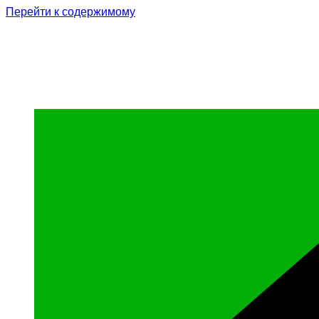
Перейти к содержимому
Родина Героя
Официальный сайт газеты Курчалоевского мун