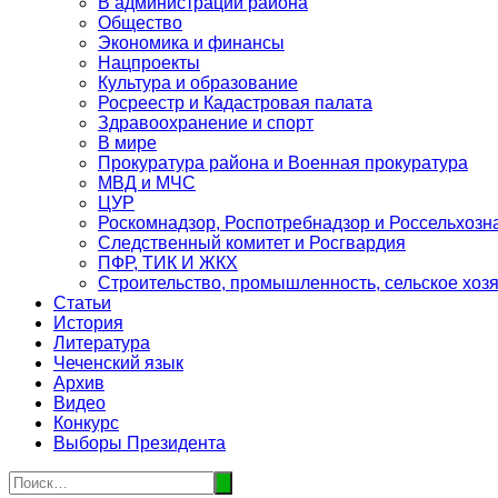
В администрации района
Общество
Экономика и финансы
Нацпроекты
Культура и образование
Росреестр и Кадастровая палата
Здравоохранение и спорт
В мире
Прокуратура района и Военная прокуратура
МВД и МЧС
ЦУР
Роскомнадзор, Роспотребнадзор и Россельхозн
Следственный комитет и Росгвардия
ПФР, ТИК И ЖКХ
Строительство, промышленность, сельское хоз
Статьи
История
Литература
Чеченский язык
Архив
Видео
Конкурс
Выборы Президента